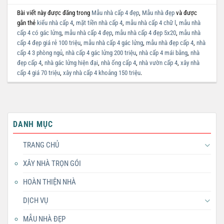
Bài viết này được đăng trong
Mẫu nhà cấp 4 đẹp
,
Mẫu nhà đẹp
và được
gắn thẻ
kiểu nhà cấp 4
,
mặt tiền nhà cấp 4
,
mẫu nhà cấp 4 chữ l
,
mẫu nhà
cấp 4 có gác lửng
,
mẫu nhà cấp 4 đẹp
,
mẫu nhà cấp 4 đẹp 5x20
,
mẫu nhà
cấp 4 đẹp giá rẻ 100 triệu
,
mẫu nhà cấp 4 gác lửng
,
mẫu nhà đẹp cấp 4
,
nhà
cấp 4 3 phòng ngủ
,
nhà cấp 4 gác lửng 200 triệu
,
nhà cấp 4 mái bằng
,
nhà
đẹp cấp 4
,
nhà gác lửng hiện đại
,
nhà ống cấp 4
,
nhà vườn cấp 4
,
xây nhà
cấp 4 giá 70 triệu
,
xây nhà cấp 4 khoảng 150 triệu
.
DANH MỤC
TRANG CHỦ
XÂY NHÀ TRỌN GÓI
HOÀN THIỆN NHÀ
DỊCH VỤ
MẪU NHÀ ĐẸP