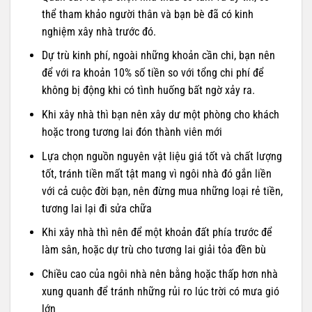
thể tham khảo người thân và bạn bè đã có kinh
nghiệm xây nhà trước đó.
Dự trù kinh phí, ngoài những khoản cần chi, bạn nên
để với ra khoản 10% số tiền so với tổng chi phí để
không bị động khi có tình huống bất ngờ xảy ra.
Khi xây nhà thì bạn nên xây dư một phòng cho khách
hoặc trong tương lai đón thành viên mới
Lựa chọn nguồn nguyên vật liệu giá tốt và chất lượng
tốt, tránh tiền mất tật mang vì ngôi nhà đó gắn liền
với cả cuộc đời bạn, nên đừng mua những loại rẻ tiền,
tương lai lại đi sửa chữa
Khi xây nhà thì nên để một khoản đất phía trước để
làm sân, hoặc dự trù cho tương lai giải tỏa đền bù
Chiều cao của ngôi nhà nên bằng hoặc thấp hơn nhà
xung quanh để tránh những rủi ro lúc trời có mưa gió
lớn