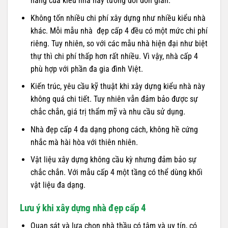
năng của kiểu nhà này tương đối đơn giản.
Không tốn nhiều chi phí xây dựng như nhiều kiểu nhà
khác. Mỗi mẫu nhà đẹp cấp 4 đều có một mức chi phí
riêng. Tuy nhiên, so với các mẫu nhà hiện đại như biệt
thự thì chi phí thấp hơn rất nhiều. Vì vậy, nhà cấp 4
phù hợp với phần đa gia đình Việt.
Kiến trúc, yêu cầu kỹ thuật khi xây dựng kiểu nhà này
không quá chi tiết. Tuy nhiên vẫn đảm bảo được sự
chắc chắn, giá trị thẩm mỹ và nhu cầu sử dụng.
Nhà đẹp cấp 4 đa dạng phong cách, không hề cứng
nhắc mà hài hòa với thiên nhiên.
Vật liệu xây dựng không cầu kỳ nhưng đảm bảo sự
chắc chắn. Với mẫu cấp 4 một tầng có thể dùng khối
vật liệu đa dạng.
Lưu ý khi xây dựng nhà đẹp cấp 4
Quan sát và lựa chọn nhà thầu có tâm và uy tín, có