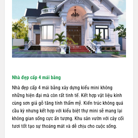
Nhà đẹp cấp 4 mái bằng
Nhà đẹp cấp 4 mái bằng xây dựng kiểu mini không
những hiện đại mà còn rất tinh tế. Kết hợp vật liệu kính
cùng sơn giả gỗ tăng tính thẩm mỹ. Kiến trúc không quá
cầu kỳ nhưng kết hợp với kiểu biệt thự mini sẽ mang lại
không gian sống cực ấn tượng. Khu sân vườn với cây cối
tươi tốt tạo sự thoáng mát và dễ chịu cho cuộc sống.