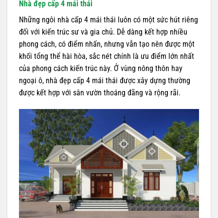
Nhà đẹp cấp 4 mái thái
Những ngôi nhà cấp 4 mái thái luôn có một sức hút riêng
đối với kiến trúc sư và gia chủ. Dễ dàng kết hợp nhiều
phong cách, có điểm nhấn, nhưng vẫn tạo nên được một
khối tổng thể hài hòa, sắc nét chính là ưu điểm lớn nhất
của phong cách kiến trúc này. Ở vùng nông thôn hay
ngoại ô, nhà đẹp cấp 4 mái thái được xây dựng thường
được kết hợp với sân vườn thoáng đãng và rộng rãi.