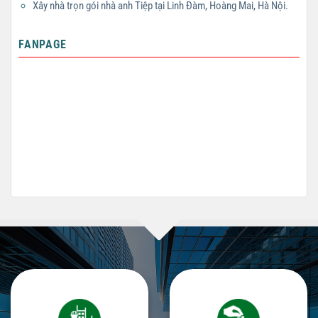
Xây nhà trọn gói nhà anh Tiệp tại Linh Đàm, Hoàng Mai, Hà Nội.
FANPAGE