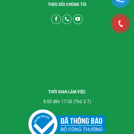
THEO DÕI CHÚNG TÔI
THỜI GIAN LÀM VIỆC
8:00 đến 17:30 (Thứ 2-7)