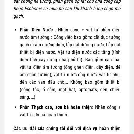
sắt chống nẻ tường, phần gạch ốp lát chủ nhà cung cấp
hoặc Ecohome sẽ mua hộ sau khi khách hàng chọn mã
gạch
.
Phần Điện Nước
: Nhân công + vật tư phần điện
nước âm tường : Công việc bao gồm: cắt đục tường
gạch đi âm đường điện, lắp đặt đường nước, Lắp đặt
thiết bị điện nước. Vật tư điện nước các tầng (tính
diện tích xây dựng nhà phủ bì). Bao gồm các loại
vật tư điện âm tường (ống ghen điện, dây điện, đế
âm chôn tường); vật tư nước ống nước, vật tư phụ,
đến các van đầu chờ,… Không bao gồm thiết bị
(công tắc, ổ cắm, mặt hạt, aptomats, đèn chiếu
sáng, …)
Phần Thạch cao, sơn bả hoàn thiện
: Nhân công +
vật tư sơn bả hoàn thiện.
Các ưu đãi của chúng tôi đối với dịch vụ hoàn thiện