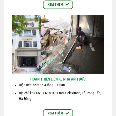
XEM THÊM
HOÀN THIỆN LIỀN KỀ NHÀ ANH ĐỨC
Diện tích: 85m2 * 4 tầng + 1 tum
Địa chỉ: khu C51, LK18, KĐT mới Geleximco, Lê Trọng Tấn,
Hà Đông
XEM THÊM