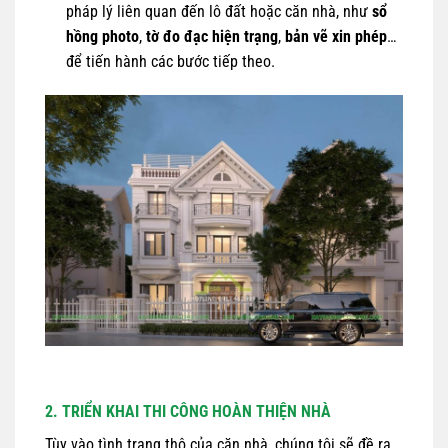
pháp lý liên quan đến lô đất hoặc căn nhà, như
sổ
hồng photo
,
tờ đo đạc hiện trạng
,
bản vẽ xin phép
…
để tiến hành các bước tiếp theo.
2. TRIỂN KHAI THI CÔNG HOÀN THIỆN NHÀ
Tùy vào tình trạng thô của căn nhà, chúng tôi sẽ đề ra