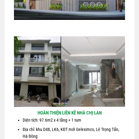
HOÀN THIỆN LIỀN KỀ NHÀ CHỊ LAN
Diện tích: 97.6m2 x 4 tầng + 1 tum
Địa chỉ: khu D48, LK6, KĐT mới Geleximco, Lê Trọng Tấn,
Hà Đông