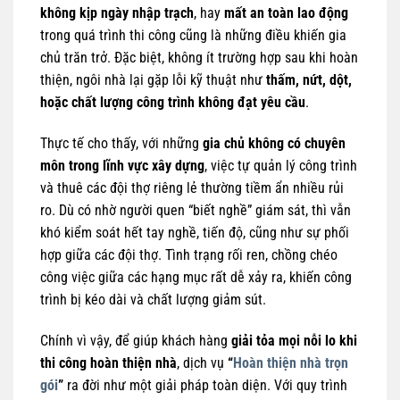
không kịp ngày nhập trạch
, hay
mất an toàn lao động
trong quá trình thi công cũng là những điều khiến gia
chủ trăn trở. Đặc biệt, không ít trường hợp sau khi hoàn
thiện, ngôi nhà lại gặp lỗi kỹ thuật như
thấm, nứt, dột,
hoặc chất lượng công trình không đạt yêu cầu
.
Thực tế cho thấy, với những
gia chủ không có chuyên
môn trong lĩnh vực xây dựng
, việc tự quản lý công trình
và thuê các đội thợ riêng lẻ thường tiềm ẩn nhiều rủi
ro. Dù có nhờ người quen “biết nghề” giám sát, thì vẫn
khó kiểm soát hết tay nghề, tiến độ, cũng như sự phối
hợp giữa các đội thợ. Tình trạng rối ren, chồng chéo
công việc giữa các hạng mục rất dễ xảy ra, khiến công
trình bị kéo dài và chất lượng giảm sút.
Chính vì vậy, để giúp khách hàng
giải tỏa mọi nỗi lo khi
thi công hoàn thiện nhà
, dịch vụ
“
Hoàn thiện nhà trọn
gói
”
ra đời như một giải pháp toàn diện. Với quy trình