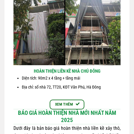
HOÀN THIỆN LIỀN KỀ NHÀ CHÚ ĐÔNG
Diện tích: 90m2 x 4 tầng + tầng mái
Địa chỉ: số nhà 72, TT20, KĐT Văn Phú, Hà Đông
XEM THÊM
BÁO GIÁ HOÀN THIỆN NHÀ MỚI NHẤT NĂM
2025
Dưới đây là bản báo giá hoàn thiện nhà liền kề xây thô,