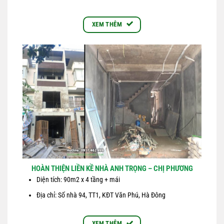
XEM THÊM
HOÀN THIỆN LIỀN KỀ NHÀ ANH TRỌNG – CHỊ PHƯƠNG
Diện tích: 90m2 x 4 tầng + mái
Địa chỉ: Số nhà 94, TT1, KĐT Văn Phú, Hà Đông
XEM THÊM