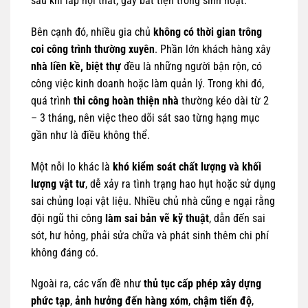
sau khi lắp nội thất, gây bất tiện trong sinh hoạt.
Bên cạnh đó, nhiều gia chủ
không có thời gian trông
coi công trình thường xuyên
. Phần lớn khách hàng xây
nhà liền kề, biệt thự
đều là những người bận rộn, có
công việc kinh doanh hoặc làm quản lý. Trong khi đó,
quá trình
thi công hoàn thiện nhà
thường kéo dài từ 2
– 3 tháng, nên việc theo dõi sát sao từng hạng mục
gần như là điều không thể.
Một nỗi lo khác là
khó kiểm soát chất lượng và khối
lượng vật tư
, dễ xảy ra tình trạng hao hụt hoặc sử dụng
sai chủng loại vật liệu. Nhiều chủ nhà cũng e ngại rằng
đội ngũ thi công
làm sai bản vẽ kỹ thuật
, dẫn đến sai
sót, hư hỏng, phải sửa chữa và phát sinh thêm chi phí
không đáng có.
Ngoài ra, các vấn đề như
thủ tục cấp phép xây dựng
phức tạp
,
ảnh hưởng đến hàng xóm
,
chậm tiến độ
,