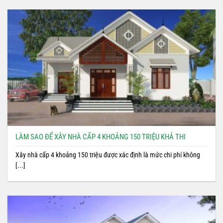
LÀM SAO ĐỂ XÂY NHÀ CẤP 4 KHOẢNG 150 TRIỆU KHẢ THI
Xây nhà cấp 4 khoảng 150 triệu được xác định là mức chi phí không
[...]