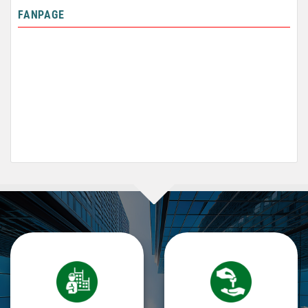
FANPAGE