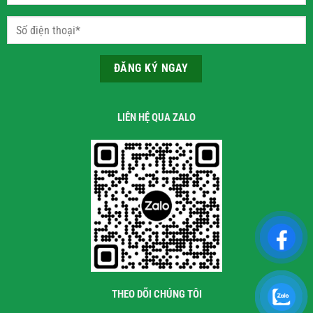
LIÊN HỆ QUA ZALO
THEO DÕI CHÚNG TÔI