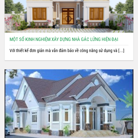
MỘT SỐ KINH NGHIỆM XÂY DỰNG NHÀ GÁC LỬNG HIỆN ĐẠI
Với thiết kế đơn giản mà vẫn đảm bảo về công năng sử dụng và [...]