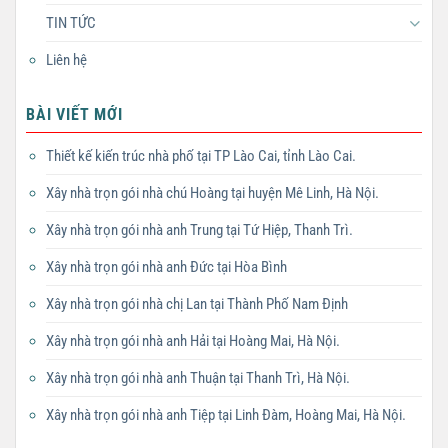
TIN TỨC
Liên hệ
BÀI VIẾT MỚI
Thiết kế kiến trúc nhà phố tại TP Lào Cai, tỉnh Lào Cai.
Xây nhà trọn gói nhà chú Hoàng tại huyện Mê Linh, Hà Nội.
Xây nhà trọn gói nhà anh Trung tại Tứ Hiệp, Thanh Trì.
Xây nhà trọn gói nhà anh Đức tại Hòa Bình
Xây nhà trọn gói nhà chị Lan tại Thành Phố Nam Định
Xây nhà trọn gói nhà anh Hải tại Hoàng Mai, Hà Nội.
Xây nhà trọn gói nhà anh Thuận tại Thanh Trì, Hà Nội.
Xây nhà trọn gói nhà anh Tiệp tại Linh Đàm, Hoàng Mai, Hà Nội.