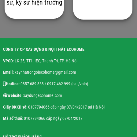
sư, kỹ sư hiện trường
CÔNG TY CP XÂY DỰNG & NỘI THẤT ECOHOME
VPGD
: LK 25, TT1, IEC, Thanh Trì, TP. Hà Nội
Email
: xaynhatrongoiecohome@gmail.com
Hotline
: 0857 689 868 / 0917 462 999 (call/zalo)
Website
: xaydungecohome.com
Giấy ĐKKD số
: 0107794066 cấp ngày 07/04/2017 tại Hà Nội
Mã số thuế
: 0107794066 cấp ngày 07/04/2017