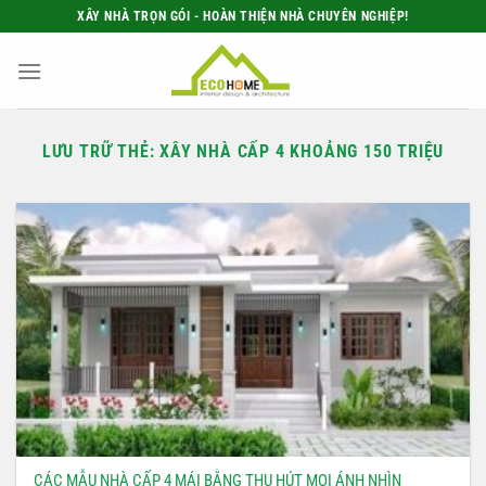
Bỏ
XÂY NHÀ TRỌN GÓI - HOÀN THIỆN NHÀ CHUYÊN NGHIỆP!
qua
nội
dung
LƯU TRỮ THẺ:
XÂY NHÀ CẤP 4 KHOẢNG 150 TRIỆU
CÁC MẪU NHÀ CẤP 4 MÁI BẰNG THU HÚT MỌI ÁNH NHÌN