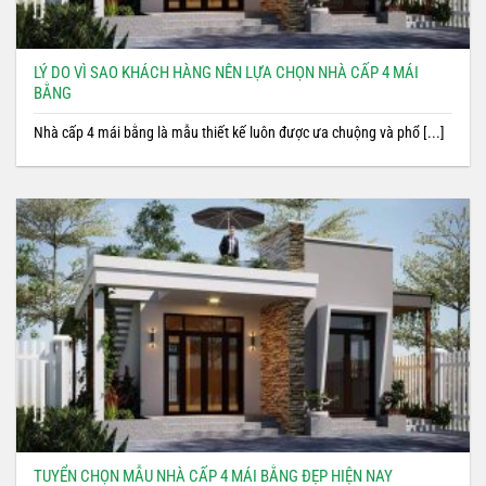
LÝ DO VÌ SAO KHÁCH HÀNG NÊN LỰA CHỌN NHÀ CẤP 4 MÁI
BẰNG
Nhà cấp 4 mái bằng là mẫu thiết kế luôn được ưa chuộng và phổ [...]
TUYỂN CHỌN MẪU NHÀ CẤP 4 MÁI BẰNG ĐẸP HIỆN NAY