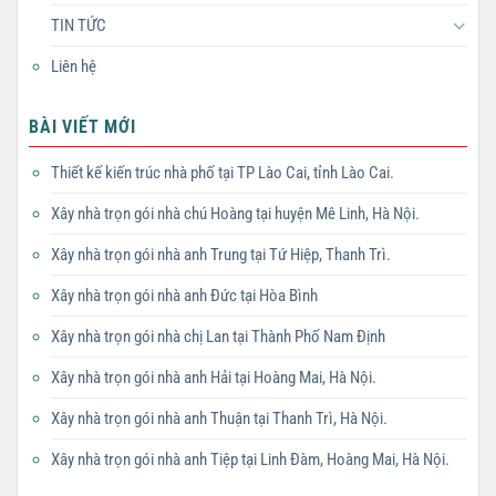
TIN TỨC
Liên hệ
BÀI VIẾT MỚI
Thiết kế kiến trúc nhà phố tại TP Lào Cai, tỉnh Lào Cai.
Xây nhà trọn gói nhà chú Hoàng tại huyện Mê Linh, Hà Nội.
Xây nhà trọn gói nhà anh Trung tại Tứ Hiệp, Thanh Trì.
Xây nhà trọn gói nhà anh Đức tại Hòa Bình
Xây nhà trọn gói nhà chị Lan tại Thành Phố Nam Định
Xây nhà trọn gói nhà anh Hải tại Hoàng Mai, Hà Nội.
Xây nhà trọn gói nhà anh Thuận tại Thanh Trì, Hà Nội.
Xây nhà trọn gói nhà anh Tiệp tại Linh Đàm, Hoàng Mai, Hà Nội.