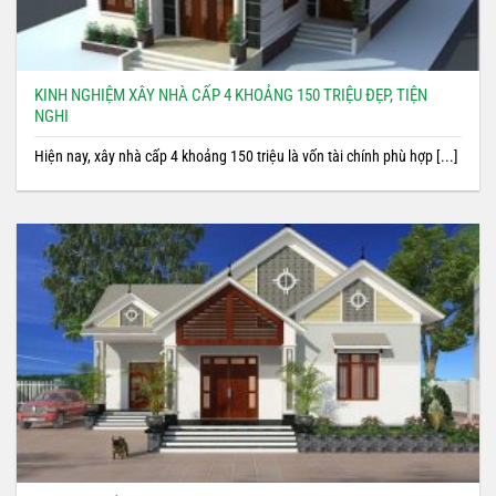
KINH NGHIỆM XÂY NHÀ CẤP 4 KHOẢNG 150 TRIỆU ĐẸP, TIỆN
NGHI
Hiện nay, xây nhà cấp 4 khoảng 150 triệu là vốn tài chính phù hợp [...]