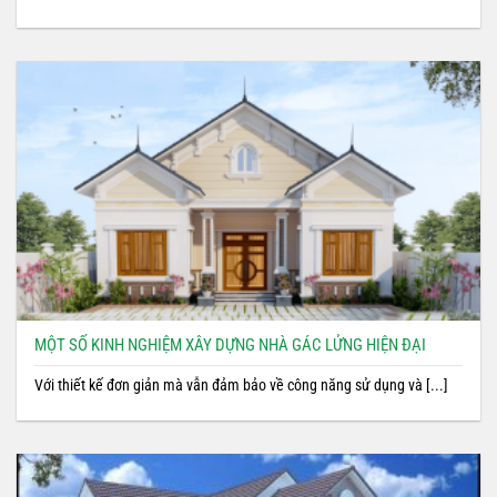
MỘT SỐ KINH NGHIỆM XÂY DỰNG NHÀ GÁC LỬNG HIỆN ĐẠI
Với thiết kế đơn giản mà vẫn đảm bảo về công năng sử dụng và [...]