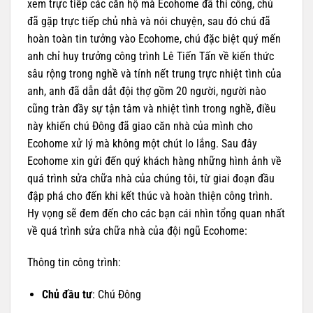
xem trực tiếp các căn hộ mà Ecohome đã thi công, chú
đã gặp trực tiếp chủ nhà và nói chuyện, sau đó chú đã
hoàn toàn tin tưởng vào Ecohome, chú đặc biệt quý mến
anh chỉ huy trưởng công trình Lê Tiến Tấn về kiến thức
sâu rộng trong nghề và tính nết trung trực nhiệt tình của
anh, anh đã dẫn dắt đội thợ gồm 20 người, người nào
cũng tràn đầy sự tận tâm và nhiệt tình trong nghề, điều
này khiến chú Đông đã giao căn nhà của mình cho
Ecohome xử lý mà không một chút lo lắng. Sau đây
Ecohome xin gửi đến quý khách hàng những hình ảnh về
quá trình sửa chữa nhà của chúng tôi, từ giai đoạn đầu
đập phá cho đến khi kết thúc và hoàn thiện công trình.
Hy vọng sẽ đem đến cho các bạn cái nhìn tổng quan nhất
về quá trình sửa chữa nhà của đội ngũ Ecohome:
Thông tin công trình:
Chủ đầu tư
: Chú Đông