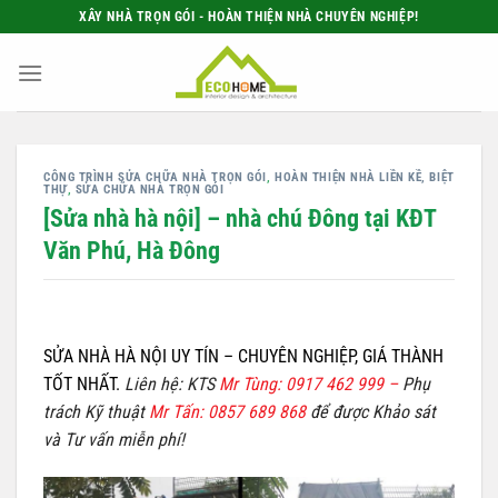
Bỏ
XÂY NHÀ TRỌN GÓI - HOÀN THIỆN NHÀ CHUYÊN NGHIỆP!
qua
nội
dung
CÔNG TRÌNH SỬA CHỮA NHÀ TRỌN GÓI
,
HOÀN THIỆN NHÀ LIỀN KỀ, BIỆT
THỰ
,
SỬA CHỮA NHÀ TRỌN GÓI
[Sửa nhà hà nội] – nhà chú Đông tại KĐT
Văn Phú, Hà Đông
SỬA NHÀ HÀ NỘI UY TÍN – CHUYÊN NGHIỆP, GIÁ THÀNH
TỐT NHẤT
.
Liên hệ: KTS
Mr Tùng: 0917 462 999 –
Phụ
trách Kỹ thuật
Mr Tấn: 0857 689 868
để được Khảo sát
và Tư vấn miễn phí!