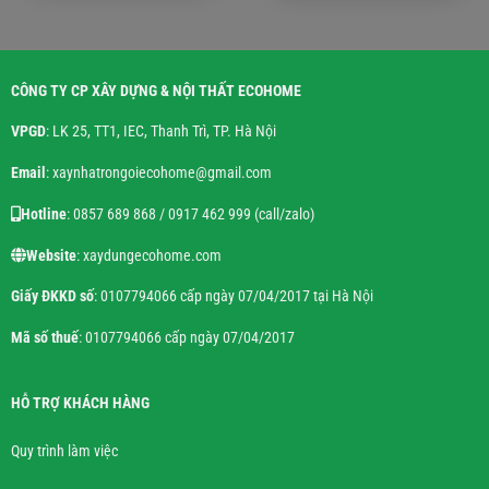
CÔNG TY CP XÂY DỰNG & NỘI THẤT ECOHOME
VPGD
: LK 25, TT1, IEC, Thanh Trì, TP. Hà Nội
Email
: xaynhatrongoiecohome@gmail.com
Hotline
: 0857 689 868 / 0917 462 999 (call/zalo)
Website
: xaydungecohome.com
Giấy ĐKKD số
: 0107794066 cấp ngày 07/04/2017 tại Hà Nội
Mã số thuế
: 0107794066 cấp ngày 07/04/2017
HỖ TRỢ KHÁCH HÀNG
Quy trình làm việc