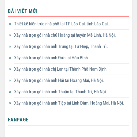
BÀI VIẾT MỚI
Thiết kế kiến trúc nhà phố tại TP Lào Cai, tỉnh Lào Cai.
Xây nhà trọn gói nhà chú Hoàng tại huyện Mê Linh, Hà Nội.
Xây nhà trọn gói nhà anh Trung tại Tứ Hiệp, Thanh Trì.
Xây nhà trọn gói nhà anh Đức tại Hòa Bình
Xây nhà trọn gói nhà chị Lan tại Thành Phố Nam Định
Xây nhà trọn gói nhà anh Hải tại Hoàng Mai, Hà Nội.
Xây nhà trọn gói nhà anh Thuận tại Thanh Trì, Hà Nội.
Xây nhà trọn gói nhà anh Tiệp tại Linh Đàm, Hoàng Mai, Hà Nội.
FANPAGE