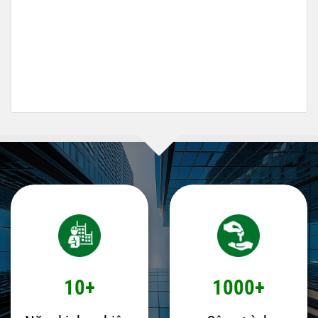
10+
1000+