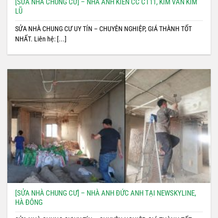
[SỬA NHÀ CHUNG CƯ] – NHÀ ANH KIÊN CC CT11, KIM VĂN KIM
LŨ
SỬA NHÀ CHUNG CƯ UY TÍN – CHUYÊN NGHIỆP, GIÁ THÀNH TỐT
NHẤT. Liên hệ: [...]
[SỬA NHÀ CHUNG CƯ] – NHÀ ANH ĐỨC ANH TẠI NEWSKYLINE,
HÀ ĐÔNG