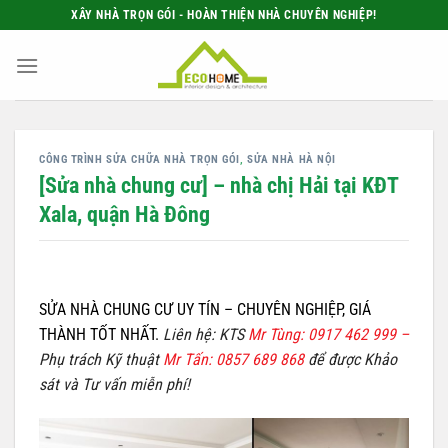
Bỏ
XÂY NHÀ TRỌN GÓI - HOÀN THIỆN NHÀ CHUYÊN NGHIỆP!
qua
nội
dung
CÔNG TRÌNH SỬA CHỮA NHÀ TRỌN GÓI
,
SỬA NHÀ HÀ NỘI
[Sửa nhà chung cư] – nhà chị Hải tại KĐT
Xala, quận Hà Đông
SỬA NHÀ CHUNG CƯ UY TÍN – CHUYÊN NGHIỆP, GIÁ
THÀNH TỐT NHẤT
.
Liên hệ: KTS
Mr Tùng: 0917 462 999 –
Phụ trách Kỹ thuật
Mr Tấn: 0857 689 868
để được Khảo
sát và Tư vấn miễn phí!