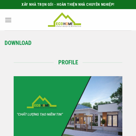
Bỏ
XÂY NHÀ TRỌN GÓI - HOÀN THIỆN NHÀ CHUYÊN NGHIỆP!
qua
nội
dung
DOWNLOAD
PROFILE