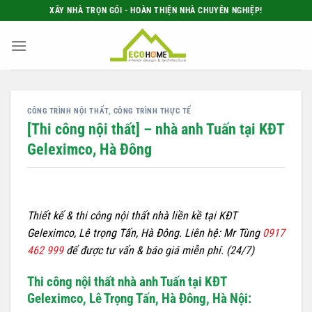
Bỏ
XÂY NHÀ TRỌN GÓI - HOÀN THIỆN NHÀ CHUYÊN NGHIỆP!
qua
nội
dung
CÔNG TRÌNH NỘI THẤT
,
CÔNG TRÌNH THỰC TẾ
[Thi công nội thất] – nhà anh Tuấn tại KĐT
Geleximco, Hà Đông
Thiết kế & thi công nội thất nhà liền kề tại KĐT
Geleximco, Lê trọng Tấn, Hà Đông. Liên hệ: Mr Tùng
0917
462 999
để được tư vấn & báo giá miễn phí. (24/7)
Thi công nội thất nhà anh Tuấn tại KĐT
Geleximco, Lê Trọng Tấn, Hà Đông, Hà Nội: