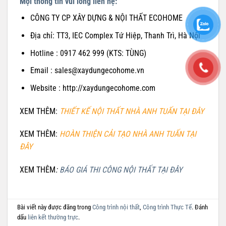
Mọi thông tin vui lòng liên hệ:
CÔNG TY CP XÂY DỰNG & NỘI THẤT ECOHOME
Địa chỉ: TT3, IEC Complex Tứ Hiệp, Thanh Trì, Hà Nội
Hotline : 0917 462 999 (KTS: TÙNG)
Email : sales@xaydungecohome.vn
Website : http://xaydungecohome.com
XEM THÊM:
THIẾT KẾ NỘI THẤT NHÀ ANH TUẤN TẠI ĐÂY
XEM THÊM:
HOÀN THIỆN CẢI TẠO NHÀ ANH TUẤN TẠI
ĐÂY
XEM THÊM
:
BÁO GIÁ THI CÔNG NỘI THẤT TẠI ĐÂY
Bài viết này được đăng trong
Công trình nội thất
,
Công trình Thực Tế
. Đánh
dấu
liên kết thường trực
.