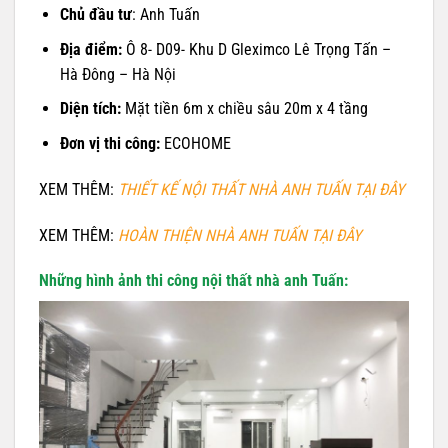
Chủ đầu tư
: Anh Tuấn
Địa điểm:
Ô 8- D09- Khu D Gleximco Lê Trọng Tấn –
Hà Đông – Hà Nội
Diện tích:
Mặt tiền 6m x chiều sâu 20m x 4 tầng
Đơn vị thi công:
ECOHOME
XEM THÊM:
THIẾT KẾ NỘI THẤT NHÀ ANH TUẤN TẠI ĐÂY
XEM THÊM:
HOÀN THIỆN NHÀ ANH TUẤN TẠI ĐÂY
Những hình ảnh
thi công nội thất
nhà anh Tuấn: