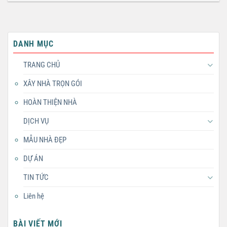
DANH MỤC
TRANG CHỦ
XÂY NHÀ TRỌN GÓI
HOÀN THIỆN NHÀ
DỊCH VỤ
MẪU NHÀ ĐẸP
DỰ ÁN
TIN TỨC
Liên hệ
BÀI VIẾT MỚI