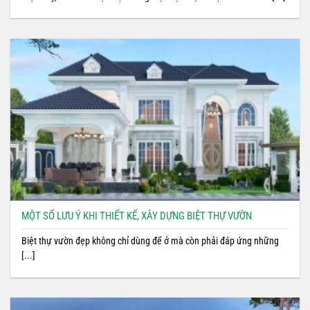
MỘT SỐ LƯU Ý KHI THIẾT KẾ, XÂY DỰNG BIỆT THỰ VƯỜN
Biệt thự vườn đẹp không chỉ dùng để ở mà còn phải đáp ứng những
[...]