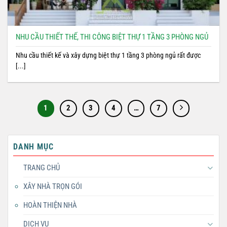
NHU CẦU THIẾT THẾ, THI CÔNG BIỆT THỰ 1 TẦNG 3 PHÒNG NGỦ
Nhu cầu thiết kế và xây dựng biệt thự 1 tầng 3 phòng ngủ rất được
[...]
1
2
3
4
…
7
DANH MỤC
TRANG CHỦ
XÂY NHÀ TRỌN GÓI
HOÀN THIỆN NHÀ
DỊCH VỤ