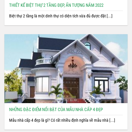
THIẾT KẾ BIỆT THỰ 2 TẦNG ĐẸP, ẤN TƯỢNG NĂM 2022
Biệt thự 2 tầng là một dinh thự có diện tích vừa đủ được đặt [...]
NHỮNG ĐẶC ĐIỂM NỔI BẬT CỦA MẪU NHÀ CẤP 4 ĐẸP
Mẫu nhà cấp 4 đẹp là gì? Có rất nhiều định nghĩa về mẫu nhà [...]