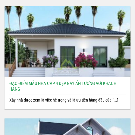
ĐẶC ĐIỂM MẪU NHÀ CẤP 4 ĐẸP GÂY ẤN TƯỢNG VỚI KHÁCH
HÀNG
Xây nhà được xem là việc hệ trọng và là ưu tiên hàng đầu của [...]