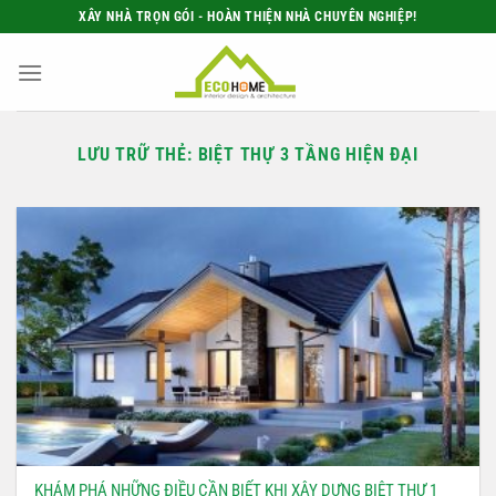
Bỏ
XÂY NHÀ TRỌN GÓI - HOÀN THIỆN NHÀ CHUYÊN NGHIỆP!
qua
nội
dung
LƯU TRỮ THẺ:
BIỆT THỰ 3 TẦNG HIỆN ĐẠI
KHÁM PHÁ NHỮNG ĐIỀU CẦN BIẾT KHI XÂY DỰNG BIỆT THỰ 1