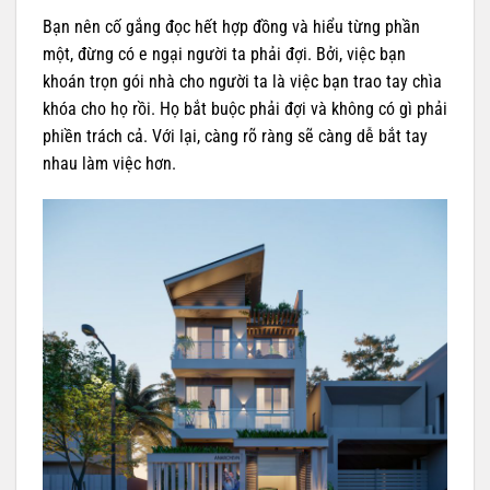
Bạn nên cố gắng đọc hết hợp đồng và hiểu từng phần
một, đừng có e ngại người ta phải đợi. Bởi, việc bạn
khoán trọn gói nhà cho người ta là việc bạn trao tay chìa
khóa cho họ rồi. Họ bắt buộc phải đợi và không có gì phải
phiền trách cả. Với lại, càng rõ ràng sẽ càng dễ bắt tay
nhau làm việc hơn.