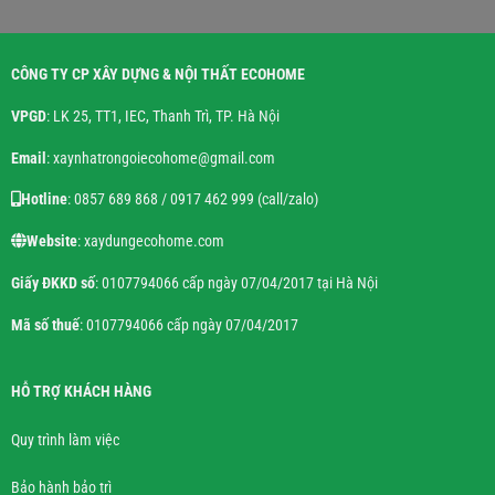
CÔNG TY CP XÂY DỰNG & NỘI THẤT ECOHOME
VPGD
: LK 25, TT1, IEC, Thanh Trì, TP. Hà Nội
Email
: xaynhatrongoiecohome@gmail.com
Hotline
: 0857 689 868 / 0917 462 999 (call/zalo)
Website
: xaydungecohome.com
Giấy ĐKKD số
: 0107794066 cấp ngày 07/04/2017 tại Hà Nội
Mã số thuế
: 0107794066 cấp ngày 07/04/2017
HỖ TRỢ KHÁCH HÀNG
Quy trình làm việc
Bảo hành bảo trì