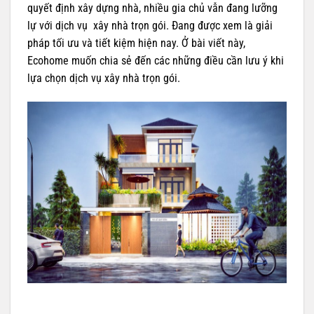
quyết định xây dựng nhà, nhiều gia chủ vẫn đang lưỡng
lự với dịch vụ xây nhà trọn gói. Đang được xem là giải
pháp tối ưu và tiết kiệm hiện nay. Ở bài viết này,
Ecohome muốn chia sẻ đến các những điều cần lưu ý khi
lựa chọn dịch vụ xây nhà trọn gói.