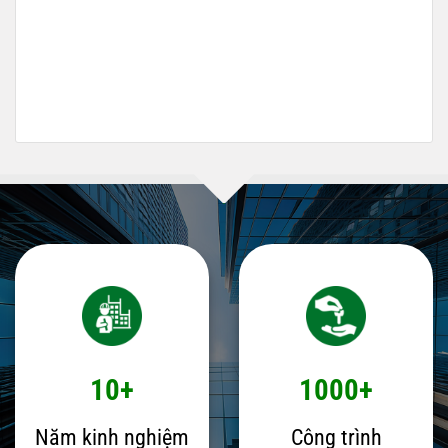
10+
1000+
Năm kinh nghiệm
Công trình