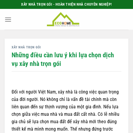
Bỏ
XÂY NHÀ TRỌN GÓI - HOÀN THIỆN NHÀ CHUYÊN NGHIỆP!
qua
nội
dung
XÂY NHÀ TRỌN GÓI
Những điều cần lưu ý khi lựa chọn dịch
vụ xây nhà trọn gói
Đối với người Việt Nam, xây nhà là công việc quan trọng
của đời người. Nó không chỉ là vấn đề tài chính mà còn
liên quan đến sự thịnh vượng của một gia đình. Nếu lựa
chọn giữa việc mua nhà và mua đất cất nhà. Có lẽ nhiều
gia chủ sẽ lựa chọn mua đất để xây nhà mới theo đúng
thiết kế mà mình mong muốn. Thế nhưng đứng trước