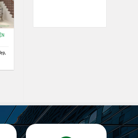
IỆN
đẹp,