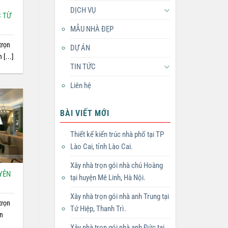
DỊCH VỤ
C TỪ
MẪU NHÀ ĐẸP
trọn
DỰ ÁN
[...]
TIN TỨC
Liên hệ
BÀI VIẾT MỚI
Thiết kế kiến trúc nhà phố tại TP
Lào Cai, tỉnh Lào Cai.
Xây nhà trọn gói nhà chú Hoàng
UYÊN
tại huyện Mê Linh, Hà Nội.
Xây nhà trọn gói nhà anh Trung tại
trọn
Tứ Hiệp, Thanh Trì.
àn
Xây nhà trọn gói nhà anh Đức tại