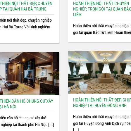
THIỆN NỘI THẤT ĐẸP, CHUYÊN
HOÀN THIỆN NỘI THẤT CHUYÊN
P TẠI QUẬN HAI BÀ TRƯNG
NGHIỆP, TRỌN GÓI TẠI QUẬN BẮ
LIÊM
hiện nội thất đẹp, chuyên nghiệp
Hoàn thiện nội thất chuyên nghiệp, 
ận Hai Bà Trưng Với kinh nghiệm
gói tại quận Bắc Từ Liêm Hoàn thiện 
HOÀN THIỆN NỘI THẤT ĐẸP, CH
THIỆN CĂN HỘ CHUNG CƯ XÂY
NGHIỆP TẠI HUYỆN ĐÔNG ANH
ẠI HÀ NỘI
Hoàn thiện nội thất chuyên nghiệp, 
hiện căn hộ chung cư xây thô
gói tại Huyện Đông Anh Dịch vụ ho
nghiệp tại thành phố Hà Nội. [...]
[...]