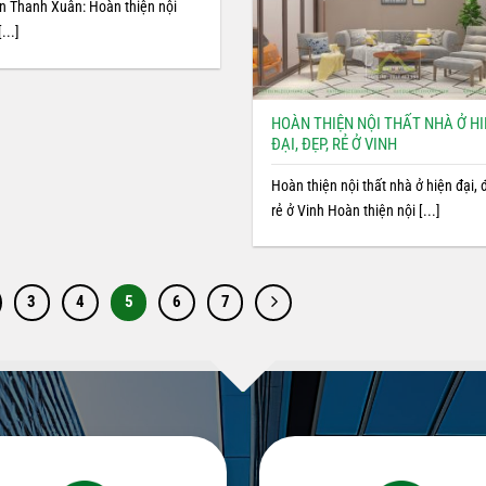
ận Thanh Xuân: Hoàn thiện nội
[...]
HOÀN THIỆN NỘI THẤT NHÀ Ở H
ĐẠI, ĐẸP, RẺ Ở VINH
Hoàn thiện nội thất nhà ở hiện đại, 
rẻ ở Vinh Hoàn thiện nội [...]
3
4
5
6
7