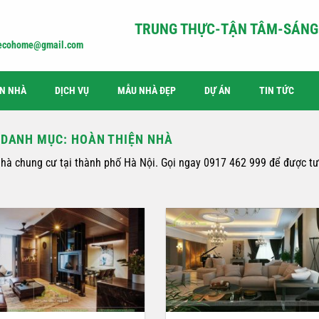
TRUNG THỰC-TẬN TÂM-SÁNG 
iecohome@gmail.com
ỆN NHÀ
DỊCH VỤ
MẪU NHÀ ĐẸP
DỰ ÁN
TIN TỨC
 DANH MỤC:
HOÀN THIỆN NHÀ
nhà chung cư tại thành phố Hà Nội. Gọi ngay 0917 462 999 để được tư 