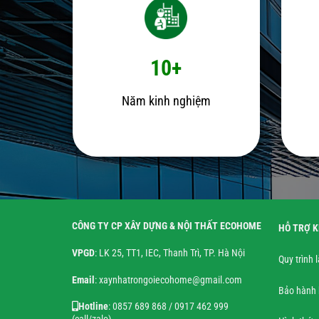
10+
Năm kinh nghiệm
CÔNG TY CP XÂY DỰNG & NỘI THẤT ECOHOME
HỖ TRỢ 
VPGD
: LK 25, TT1, IEC, Thanh Trì, TP. Hà Nội
Quy trình 
Email
: xaynhatrongoiecohome@gmail.com
Bảo hành 
Hotline
: 0857 689 868 / 0917 462 999