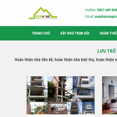
Bỏ
qua
Hotline:
0857 689 868
nội
Email:
xaynhatrongo
dung
TRANG CHỦ
XÂY NHÀ TRỌN GÓI
HOÀN THI
LƯU TRỮ
Hoàn thiện nhà liền kề, hoàn thiện nhà biệt thự, hoàn thiện 