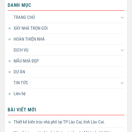
DANH MỤC
TRANG CHỦ
XÂY NHÀ TRỌN GÓI
HOÀN THIỆN NHÀ
DỊCH VỤ
MẪU NHÀ ĐẸP
DỰ ÁN
TIN TỨC
Liên hệ
BÀI VIẾT MỚI
Thiết kế kiến trúc nhà phố tại TP Lào Cai, tỉnh Lào Cai.