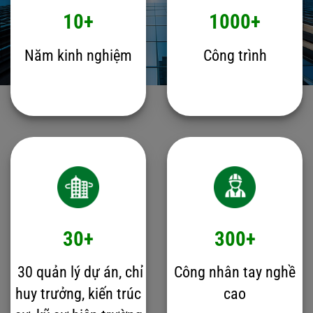
10+
1000+
Năm kinh nghiệm
Công trình
30+
300+
30 quản lý dự án, chỉ
Công nhân tay nghề
huy trưởng, kiến trúc
cao