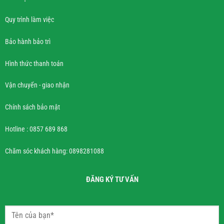
Quy trình làm việc
Bảo hành bảo trì
Hình thức thanh toán
Vận chuyển - giao nhận
Chính sách bảo mật
Hotline : 0857 689 868
Chăm sóc khách hàng: 0898281088
ĐĂNG KÝ TƯ VẤN