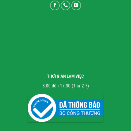
THỜI GIAN LÀM VIỆC
8:00 đến 17:30 (Thứ 2-7)