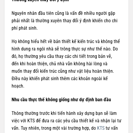
Nguyên nhân đầu tiên cũng là vấn đề nhiều người gặp
phải nhất là thường xuyên thay đổi ý định khiến cho chi
phí phát sinh.
Họ không hiểu hết về bản thiết kế kiến trúc và không thể
hình dung ra ngôi nhà sẽ trông thực sự như thế nào. Do
đó, họ thường yêu cầu thay các chi tiết trong bản vẽ,
đến khi hoàn thiện, chủ nhà vẫn không hài lòng và
muốn thay đổi kiến trúc cũng như vật liệu hoàn thiện.
Điều này khiến phát sinh thêm các khoản ngoài kế
hoạch.
Nhu cầu thực thế không giống như dự định ban đầu
Thông thường trước khi tiến hành xây dựng bạn sẽ làm
việc với KTS để đưa ra các yêu cầu thiết kế và nhận lại tư
vấn. Tuy nhiên, trong một vài trường hợp, do
KTS
tư vấn