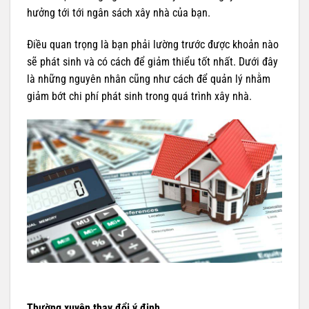
hưởng tới tới ngân sách xây nhà của bạn.
Điều quan trọng là bạn phải lường trước được khoản nào
sẽ phát sinh và có cách để giảm thiểu tốt nhất. Dưới đây
là những nguyên nhân cũng như cách để quản lý nhằm
giảm bớt chi phí phát sinh trong quá trình xây nhà.
Thường xuyên thay đổi ý định