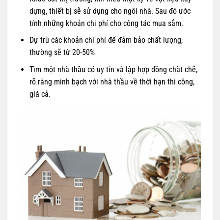
dựng, thiết bị sẽ sử dụng cho ngôi nhà. Sau đó ước
tính những khoản chi phí cho công tác mua sắm.
Dự trù các khoản chi phí để đảm bảo chất lượng,
thường sẽ từ 20-50%
Tìm một nhà thầu có uy tín và lập hợp đồng chặt chẽ,
rõ ràng minh bạch với nhà thầu về thời hạn thi công,
giá cả.