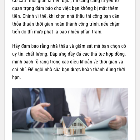
Có câu “thời gian là tiền bạc”, thi công cũng là yếu tố
quan trọng đảm bảo cho việc bạn không bị mất thêm
tiền. Chính vì thế, khi chọn nhà thầu thi công bạn cần
thỏa thuận thời gian hoàn thành công trình, nếu chậm
tiến độ thì mức phạt là bao nhiêu phần trăm.
Hãy đảm bảo rằng nhà thầu và giám sát mà bạn chọn có
uy tín, chất lượng. Đáp ứng đầy đủ các thủ tục hợp đồng,
minh bạch rõ ràng trong các điều khoản về thời gian và
chi phí. Để ngôi nhà của bạn được hoàn thành đúng thời
hạn.