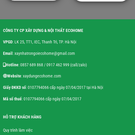
CÔNG TY CP XÂY DỰNG & NỘI THẤT ECOHOME
VPGD
: LK 25, TT1, IEC, Thanh Trì, TP. Hà Nội
Email
: xaynhatrongoiecohome@gmail.com
Hotline
: 0857 689 868 / 0917 462 999 (call/zalo)
Website
: xaydungecohome.com
Giấy ĐKKD số
: 0107794066 cấp ngày 07/04/2017 tại Hà Nội
Mã số thuế
: 0107794066 cấp ngày 07/04/2017
HỖ TRỢ KHÁCH HÀNG
Quy trình làm việc