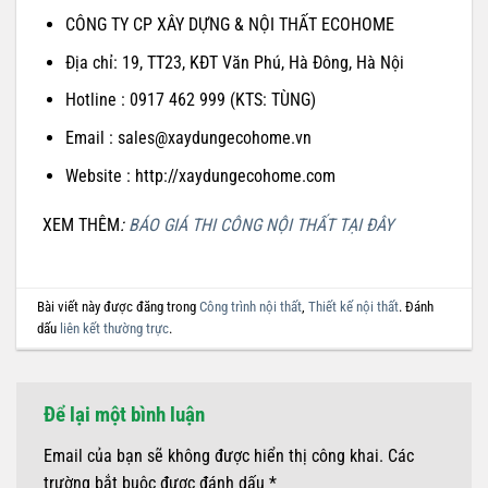
CÔNG TY CP XÂY DỰNG & NỘI THẤT ECOHOME
Địa chỉ: 19, TT23, KĐT Văn Phú, Hà Đông, Hà Nội
Hotline : 0917 462 999 (KTS: TÙNG)
Email : sales@xaydungecohome.vn
Website : http://xaydungecohome.com
XEM THÊM
:
BÁO GIÁ THI CÔNG NỘI THẤT TẠI ĐÂY
Bài viết này được đăng trong
Công trình nội thất
,
Thiết kế nội thất
. Đánh
dấu
liên kết thường trực
.
Để lại một bình luận
Email của bạn sẽ không được hiển thị công khai.
Các
trường bắt buộc được đánh dấu
*