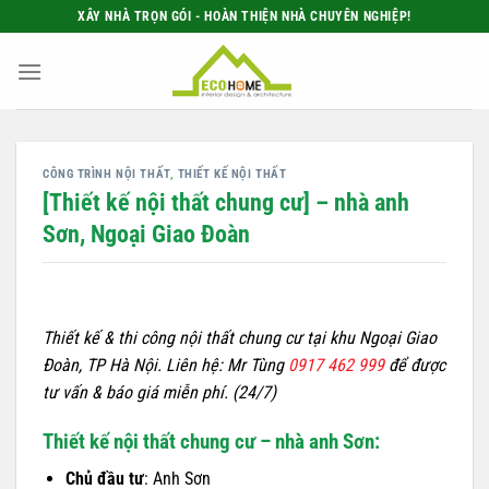
Bỏ
XÂY NHÀ TRỌN GÓI - HOÀN THIỆN NHÀ CHUYÊN NGHIỆP!
qua
nội
dung
CÔNG TRÌNH NỘI THẤT
,
THIẾT KẾ NỘI THẤT
[Thiết kế nội thất chung cư] – nhà anh
Sơn, Ngoại Giao Đoàn
Thiết kế & thi công nội thất chung cư tại khu Ngoại Giao
Đoàn, TP Hà Nội. Liên hệ: Mr Tùng
0917 462 999
để được
tư vấn & báo giá miễn phí. (24/7)
Thiết kế nội thất chung cư – nhà anh Sơn:
Chủ đầu tư
: Anh Sơn