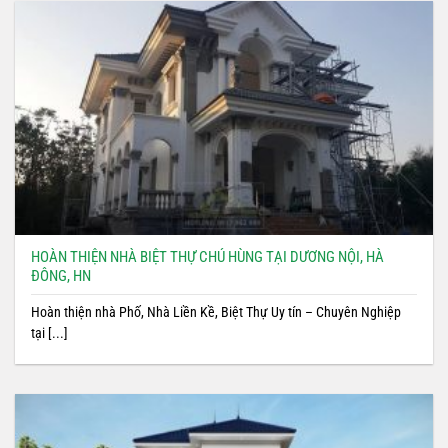
HOÀN THIỆN NHÀ BIỆT THỰ CHÚ HÙNG TẠI DƯƠNG NỘI, HÀ
ĐÔNG, HN
Hoàn thiện nhà Phố, Nhà Liền Kề, Biệt Thự Uy tín – Chuyên Nghiệp
tại [...]