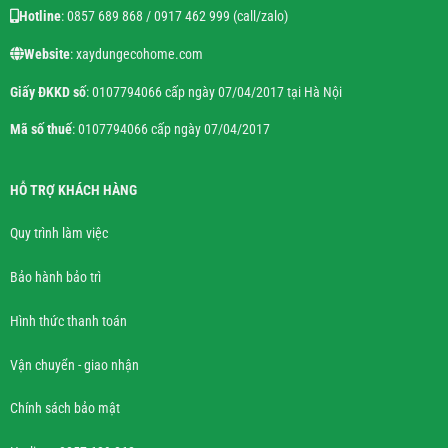
Hotline
: 0857 689 868 / 0917 462 999 (call/zalo)
Website
: xaydungecohome.com
Giấy ĐKKD số
: 0107794066 cấp ngày 07/04/2017 tại Hà Nội
Mã số thuế
: 0107794066 cấp ngày 07/04/2017
HỖ TRỢ KHÁCH HÀNG
Quy trình làm việc
Bảo hành bảo trì
Hình thức thanh toán
Vận chuyển - giao nhận
Chính sách bảo mật