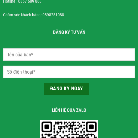
Hotline : 0857 689 868
Chăm sóc khách hàng: 0898281088
ĐĂNG KÝ TƯ VẤN
LIÊN HỆ QUA ZALO