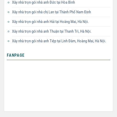
Xây nhà trọn gói nhà anh Đức tại Hòa Bình
Xây nhà trọn gói nhà chị Lan tại Thành Phố Nam Định
Xây nhà trọn gói nhà anh Hải tại Hoàng Mai, Hà Nội.
Xây nhà trọn gói nhà anh Thuận tại Thanh Trì, Hà Nội.
Xây nhà trọn gói nhà anh Tiệp tại Linh Đàm, Hoàng Mai, Hà Nội.
FANPAGE