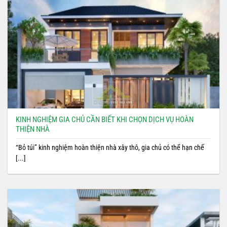
KINH NGHIỆM GIA CHỦ CẦN BIẾT KHI CHỌN DỊCH VỤ HOÀN
THIỆN NHÀ
“Bỏ túi” kinh nghiệm hoàn thiện nhà xây thô, gia chủ có thể hạn chế
[...]