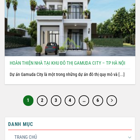
HOÀN THIỆN NHÀ TẠI KHU ĐÔ THỊ GAMUDA CITY – TP HÀ NỘI
Dự án Gamuda City là một trong những dự án đô thị quy mô và [...]
1
2
3
4
…
6
DANH MỤC
TRANG CHỦ