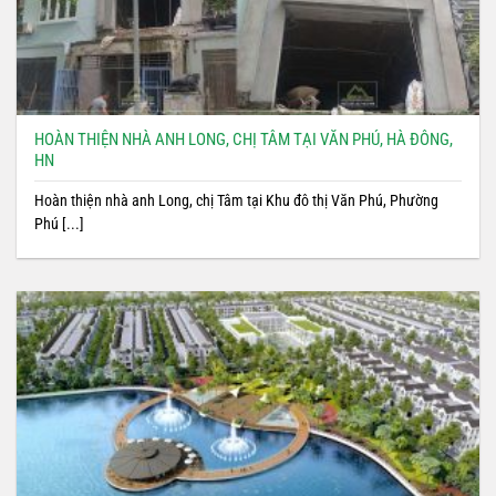
HOÀN THIỆN NHÀ ANH LONG, CHỊ TÂM TẠI VĂN PHÚ, HÀ ĐÔNG,
HN
Hoàn thiện nhà anh Long, chị Tâm tại Khu đô thị Văn Phú, Phường
Phú [...]