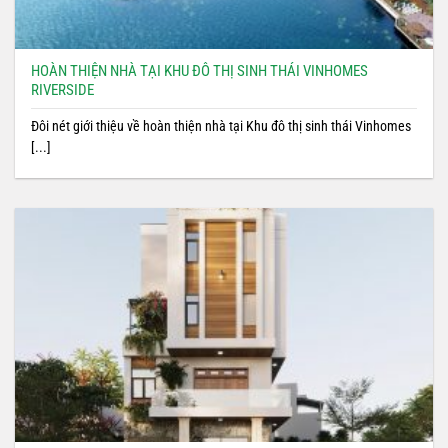
HOÀN THIỆN NHÀ TẠI KHU ĐÔ THỊ SINH THÁI VINHOMES
RIVERSIDE
Đôi nét giới thiệu về hoàn thiện nhà tại Khu đô thị sinh thái Vinhomes
[...]