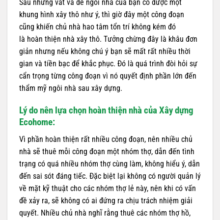
Sau những vất vả để ngôi nhà của bạn có được một
khung hình xây thô như ý, thì giờ đây một công đoạn
cũng khiến chủ nhà hao tâm tổn trí không kém đó
là hoàn thiện nhà xây thô. Tưởng chừng đây là khâu đơn
giản nhưng nếu không chú ý bạn sẽ mất rất nhiều thời
gian và tiền bạc để khắc phục. Đó là quá trình đòi hỏi sự
cẩn trọng từng công đoạn vì nó quyết định phần lớn đến
thẩm mỹ ngôi nhà sau xây dựng.
Lý do nên lựa chọn hoàn thiện nhà của Xây dựng
Ecohome:
Vì phần hoàn thiện rất nhiều công đoạn, nên nhiều chủ
nhà sẽ thuê mỗi công đoạn một nhóm thợ, dẫn đến tình
trạng có quá nhiều nhóm thợ cùng làm, không hiểu ý, dẫn
đến sai sót đáng tiếc. Đặc biệt lại không có người quản lý
về mặt kỹ thuật cho các nhóm thợ lẻ này, nên khi có vấn
đề xảy ra, sẽ không có ai đứng ra chịu trách nhiệm giải
quyết. Nhiều chủ nhà nghĩ rằng thuê các nhóm thợ hồ,