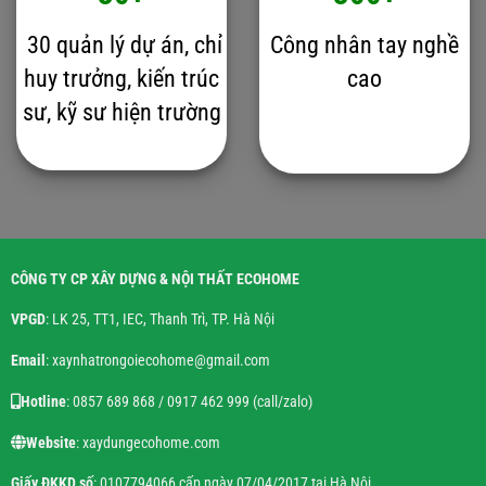
30 quản lý dự án, chỉ
Công nhân tay nghề
huy trưởng, kiến trúc
cao
sư, kỹ sư hiện trường
CÔNG TY CP XÂY DỰNG & NỘI THẤT ECOHOME
VPGD
: LK 25, TT1, IEC, Thanh Trì, TP. Hà Nội
Email
: xaynhatrongoiecohome@gmail.com
Hotline
: 0857 689 868 / 0917 462 999 (call/zalo)
Website
: xaydungecohome.com
Giấy ĐKKD số
: 0107794066 cấp ngày 07/04/2017 tại Hà Nội