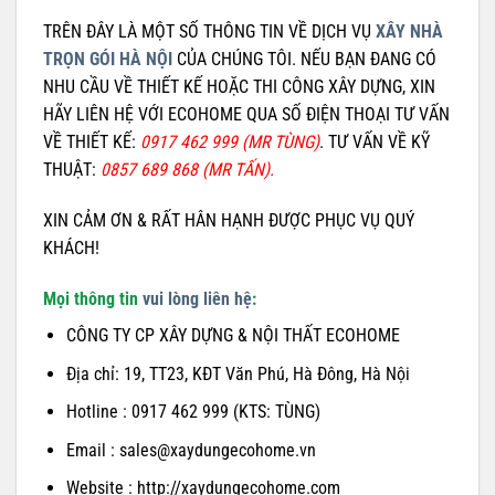
TRÊN ĐÂY LÀ MỘT SỐ THÔNG TIN VỀ DỊCH VỤ
XÂY NHÀ
TRỌN GÓI HÀ NỘI
CỦA CHÚNG TÔI. NẾU BẠN ĐANG CÓ
NHU CẦU VỀ THIẾT KẾ HOẶC THI CÔNG XÂY DỰNG, XIN
HÃY LIÊN HỆ VỚI ECOHOME QUA SỐ ĐIỆN THOẠI TƯ VẤN
VỀ THIẾT KẾ:
0917 462 999 (MR TÙNG)
. TƯ VẤN VỀ KỸ
THUẬT:
0857 689 868 (MR TẤN).
XIN CẢM ƠN & RẤT HÂN HẠNH ĐƯỢC PHỤC VỤ QUÝ
KHÁCH!
Mọi thông tin
vui lòng liên hệ
:
CÔNG TY CP XÂY DỰNG & NỘI THẤT ECOHOME
Địa chỉ: 19, TT23, KĐT Văn Phú, Hà Đông, Hà Nội
Hotline : 0917 462 999 (KTS: TÙNG)
Email : sales@xaydungecohome.vn
Website : http://xaydungecohome.com