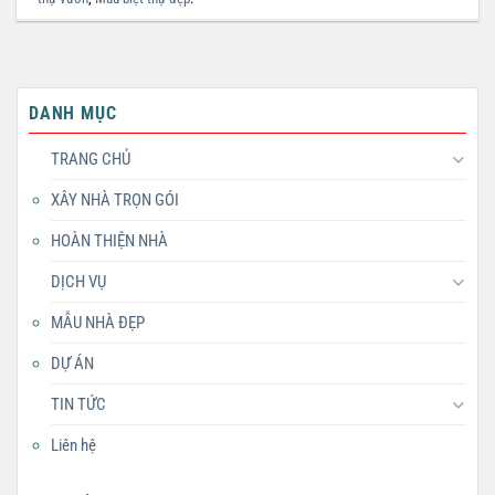
DANH MỤC
TRANG CHỦ
XÂY NHÀ TRỌN GÓI
HOÀN THIỆN NHÀ
DỊCH VỤ
MẪU NHÀ ĐẸP
DỰ ÁN
TIN TỨC
Liên hệ