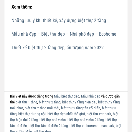
Xem thêm:
Những lưu ý khi thiết kế, xây dựng biệt thự 2 tầng
Mẫu nhà đẹp – Biệt thự đẹp – Nhà phố đẹp – Ecohome
Thiết kế biệt thự 2 tầng đẹp, ấn tượng năm 2022
Bài viết này được đăng trong
Mẫu biệt thự đẹp
,
Mẫu nhà đẹp
và được gắn
thẻ
biệt thự 1 tầng
,
biệt thự 2 tầng
,
biệt thự 2 tầng hiện đại
,
biệt thự 2 tầng
mái nhật
,
biệt thự 2 tầng mái thái
,
biệt thự 2 tầng tân cổ điển
,
biệt thự 3
tầng
,
biệt thự dương nội
,
biệt thự đẹp nhất thế giới
,
biệt thự ecopark
,
biệt
thự hiện đại 2 tầng
,
biệt thự nhà vườn
,
biệt thự nhà vườn 2 tầng
,
biệt thự
tân cổ điển
,
biệt thự tân cổ điển 2 tầng
,
biệt thự vinhomes ocean park
,
biệt
thự vườn
,
Mẫu biệt thự đẹp
.