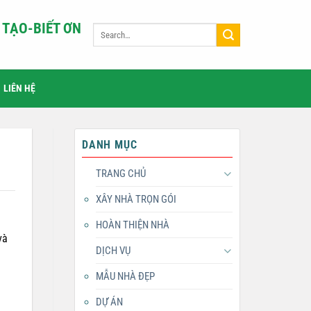
TẠO-BIẾT ƠN
LIÊN HỆ
DANH MỤC
TRANG CHỦ
XÂY NHÀ TRỌN GÓI
HOÀN THIỆN NHÀ
và
DỊCH VỤ
MẪU NHÀ ĐẸP
DỰ ÁN