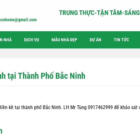
TRUNG THỰC-TẬN TÂM-SÁNG 
iecohome@gmail.com
ỆN NHÀ
DỊCH VỤ
MẪU NHÀ ĐẸP
DỰ ÁN
TIN TỨC
inh tại Thành Phố Bắc Ninh
à liền kề tại thành phố Bắc Ninh. LH Mr Tùng 0917462999 để khảo sát 
h