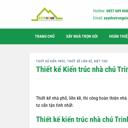
Bỏ
qua
Hotline:
0857 689 868
nội
Email:
xaynhatrongo
dung
TRANG CHỦ
XÂY NHÀ TRỌN GÓI
HOÀN THI
THIẾT KẾ KIẾN TRÚC
,
THIẾT KẾ LIỀN KỀ, BIỆT THỰ
Thiết kế Kiến trúc nhà chú Tr
Thiết kế nhà phố, liền kề, thi công hoàn thiện nh
tư vấn tận tình nhất.
Thiết kế kiến trúc nhà chú Trin