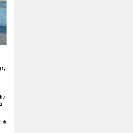
 ty
thự
là
rình
à