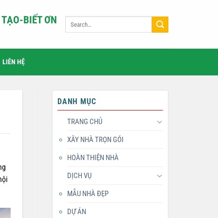
TẠO-BIẾT ƠN
LIÊN HỆ
DANH MỤC
TRANG CHỦ
XÂY NHÀ TRỌN GÓI
HOÀN THIỆN NHÀ
ng
DỊCH VỤ
nội
MẪU NHÀ ĐẸP
DỰ ÁN