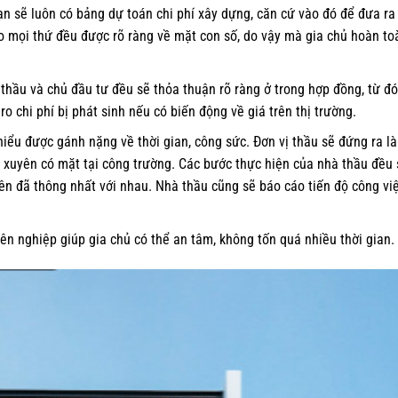
n sẽ luôn có bảng dự toán chi phí xây dựng, căn cứ vào đó để đưa ra 
bảo mọi thứ đều được rõ ràng về mặt con số, do vậy mà gia chủ hoàn to
 thầu và chủ đầu tư đều sẽ thỏa thuận rõ ràng ở trong hợp đồng, từ đó
o chi phí bị phát sinh nếu có biến động về giá trên thị trường.
thiểu được gánh nặng về thời gian, công sức. Đơn vị thầu sẽ đứng ra l
 xuyên có mặt tại công trường. Các bước thực hiện của nhà thầu đều 
n đã thông nhất với nhau. Nhà thầu cũng sẽ báo cáo tiến độ công vi
n nghiệp giúp gia chủ có thể an tâm, không tốn quá nhiều thời gian.