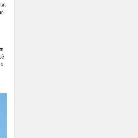
tất
àn
àm
sẽ
ệc