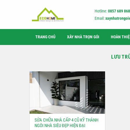
Bỏ
qua
Hotline:
0857 689 868
nội
Email:
xaynhatrongo
dung
TRANG CHỦ
XÂY NHÀ TRỌN GÓI
HOÀN THI
LƯU TR
SỬA CHỮA NHÀ CẤP 4 CŨ KỸ THÀNH
NGÔI NHÀ SIÊU ĐẸP HIỆN ĐẠI