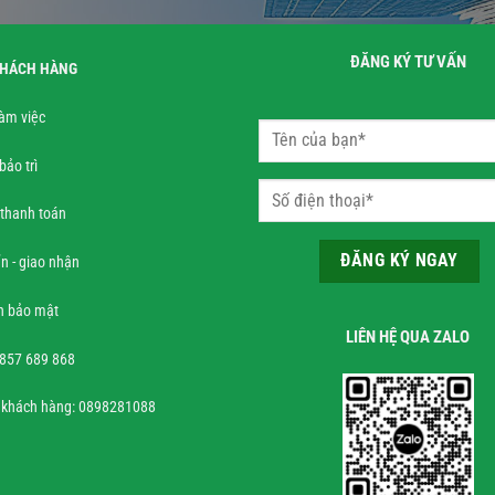
ĐĂNG KÝ TƯ VẤN
KHÁCH HÀNG
làm việc
bảo trì
 thanh toán
n - giao nhận
h bảo mật
LIÊN HỆ QUA ZALO
0857 689 868
 khách hàng: 0898281088