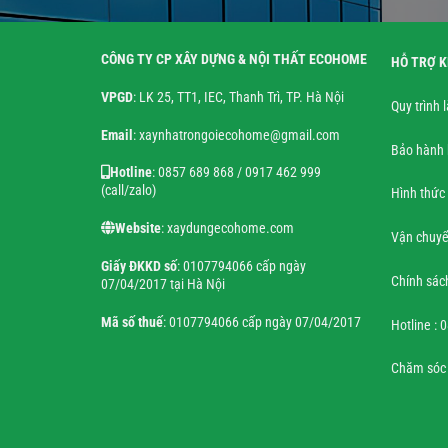
CÔNG TY CP XÂY DỰNG & NỘI THẤT ECOHOME
HỖ TRỢ 
VPGD
: LK 25, TT1, IEC, Thanh Trì, TP. Hà Nội
Quy trình 
Email
: xaynhatrongoiecohome@gmail.com
Bảo hành 
Hotline
: 0857 689 868 / 0917 462 999
(call/zalo)
Hình thức
Website
: xaydungecohome.com
Vận chuyể
Giấy ĐKKD số
: 0107794066 cấp ngày
Chính sác
07/04/2017 tại Hà Nội
Mã số thuế
: 0107794066 cấp ngày 07/04/2017
Hotline : 
Chăm sóc