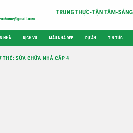
TRUNG THỰC-TẬN TÂM-SÁNG 
iecohome@gmail.com
ỆN NHÀ
DỊCH VỤ
MẪU NHÀ ĐẸP
DỰ ÁN
TIN TỨC
Ữ THẺ:
SỬA CHỮA NHÀ CẤP 4