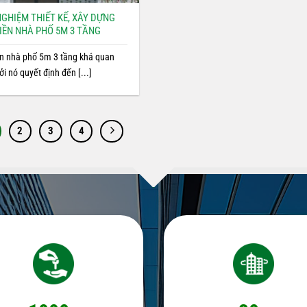
NGHIỆM THIẾT KẾ, XÂY DỰNG
IỀN NHÀ PHỐ 5M 3 TẦNG
ền nhà phố 5m 3 tầng khá quan
ởi nó quyết định đến [...]
2
3
4