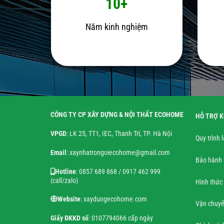
10+
Năm kinh nghiệm
CÔNG TY CP XÂY DỰNG & NỘI THẤT ECOHOME
HỖ TRỢ 
VPGD
: LK 25, TT1, IEC, Thanh Trì, TP. Hà Nội
Quy trình 
Email
: xaynhatrongoiecohome@gmail.com
Bảo hành 
Hotline
: 0857 689 868 / 0917 462 999
(call/zalo)
Hình thức
Website
: xaydungecohome.com
Vận chuyể
Giấy ĐKKD số
: 0107794066 cấp ngày