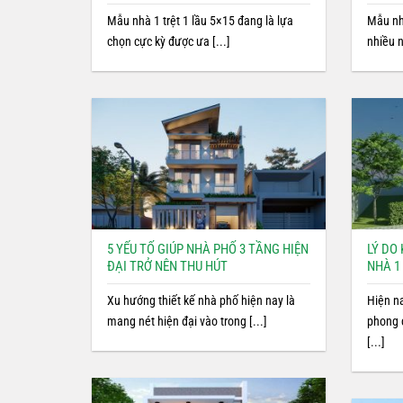
Mẫu nhà 1 trệt 1 lầu 5×15 đang là lựa
Mẫu nh
chọn cực kỳ được ưa [...]
nhiều n
5 YẾU TỐ GIÚP NHÀ PHỐ 3 TẦNG HIỆN
LÝ DO
ĐẠI TRỞ NÊN THU HÚT
NHÀ 1 
Xu hướng thiết kế nhà phố hiện nay là
Hiện n
mang nét hiện đại vào trong [...]
phong 
[...]