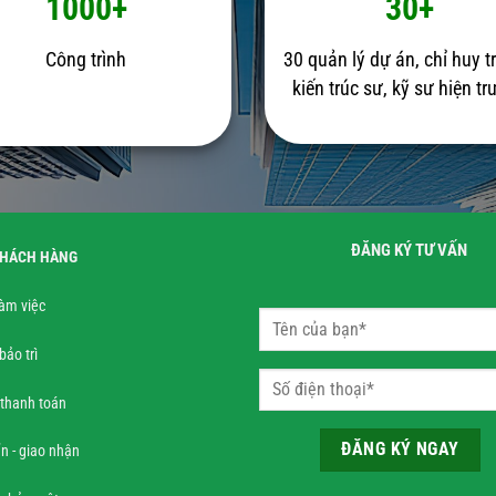
1000+
30+
Công trình
30 quản lý dự án, chỉ huy t
kiến trúc sư, kỹ sư hiện t
ĐĂNG KÝ TƯ VẤN
KHÁCH HÀNG
làm việc
bảo trì
 thanh toán
n - giao nhận