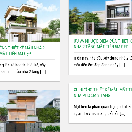
ƯU VÀ NHƯỢC ĐIỂM CỦA THIẾT K
NHÀ 2 TẦNG MẶT TIỀN 5M ĐẸP
ỚNG THIẾT KẾ MẪU NHÀ 2
MẶT TIỀN 5M ĐẸP
Hiện nay, nhu cầu xây dựng nhà 2 t
g lên kế hoạch thiết kế, xây
mặt tiền 5m đẹp đang ngày [...]
ho mình mẫu nhà 2 tầng [...]
XU HƯỚNG THIẾT KẾ MẪU MẶT T
NHÀ PHỐ 5M 3 TẦNG
Mặt tiền là phần quan trọng nhất c
ngôi nhà vì nó mang đến ấn [...]