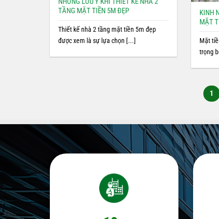
NHỮNG LƯU Ý KHI THIẾT KẾ NHÀ 2
TẦNG MẶT TIỀN 5M ĐẸP
KINH 
MẶT T
Thiết kế nhà 2 tầng mặt tiền 5m đẹp
được xem là sự lựa chọn [...]
Mặt ti
trọng b
1