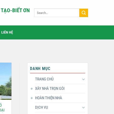
TẠO-BIẾT ƠN
LIÊN HỆ
DANH MỤC
TRANG CHỦ
XÂY NHÀ TRỌN GÓI
HOÀN THIỆN NHÀ
Ó
DỊCH VỤ
ĐẠI