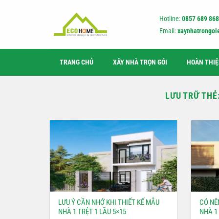
Bỏ
qua
Hotline:
0857 689 868
nội
Email:
xaynhatrongo
dung
TRANG CHỦ
XÂY NHÀ TRỌN GÓI
HOÀN THI
LƯU TRỮ THẺ
LƯU Ý CẦN NHỚ KHI THIẾT KẾ MẪU
CÓ NÊ
NHÀ 1 TRỆT 1 LẦU 5×15
NHÀ 1 