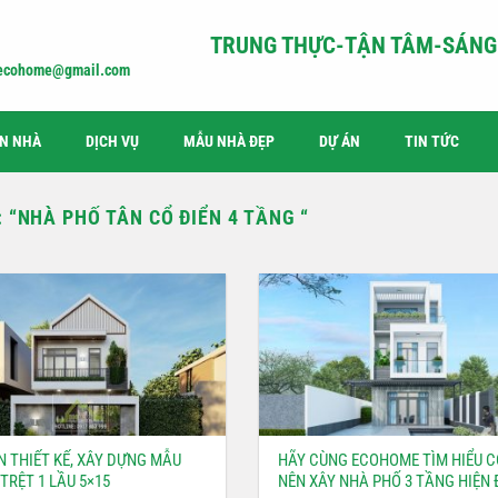
TRUNG THỰC-TẬN TÂM-SÁNG 
iecohome@gmail.com
ỆN NHÀ
DỊCH VỤ
MẪU NHÀ ĐẸP
DỰ ÁN
TIN TỨC
:
“NHÀ PHỐ TÂN CỔ ĐIỂN 4 TẦNG “
N THIẾT KẾ, XÂY DỰNG MẪU
HÃY CÙNG ECOHOME TÌM HIỂU C
TRỆT 1 LẦU 5×15
NÊN XÂY NHÀ PHỐ 3 TẦNG HIỆN 