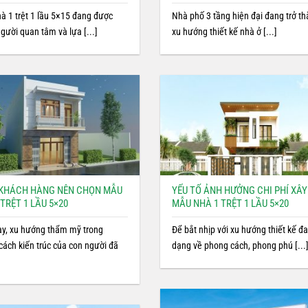
à 1 trệt 1 lầu 5×15 đang được
Nhà phố 3 tầng hiện đại đang trở t
gười quan tâm và lựa [...]
xu hướng thiết kế nhà ở [...]
 KHÁCH HÀNG NÊN CHỌN MẪU
YẾU TỐ ẢNH HƯỞNG CHI PHÍ XÂY
TRỆT 1 LẦU 5×20
MẪU NHÀ 1 TRỆT 1 LẦU 5×20
ay, xu hướng thẩm mỹ trong
Để bắt nhịp với xu hướng thiết kế đ
cách kiến trúc của con người đã
dạng về phong cách, phong phú [...