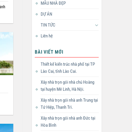
MẪU NHÀ ĐẸP
hành
DỰ ÁN
TIN TỨC
Liên hệ
BÀI VIẾT MỚI
Thiết kế kiến trúc nhà phố tại TP
Lào Cai, tỉnh Lào Cai.
Xây nhà trọn gói nhà chú Hoàng
tại huyện Mê Linh, Hà Nội.
a
Xây nhà trọn gói nhà anh Trung tại
]
Tứ Hiệp, Thanh Trì.
Xây nhà trọn gói nhà anh Đức tại
Hòa Bình