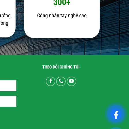
300+
rưởng,
Công nhân tay nghề cao
rường
THEO DÕI CHÚNG TÔI