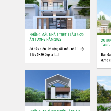
NHỮNG MẪU NHÀ 1 TRỆT 1 LẦU 5×20
ẤN TƯỢNG NĂM 2022
XU HƯ
TẦNG 
Sở hữu diện tích rộng rãi, mẫu nhà 1 trệt
1 lầu 5×20 đẹp là [...]
Bạn đan
dựng c