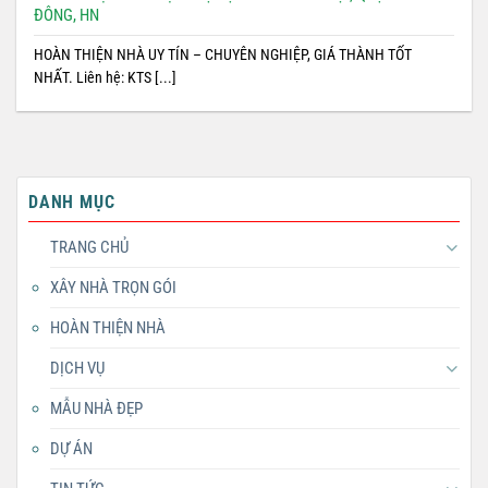
ĐÔNG, HN
HOÀN THIỆN NHÀ UY TÍN – CHUYÊN NGHIỆP, GIÁ THÀNH TỐT
NHẤT. Liên hệ: KTS [...]
DANH MỤC
TRANG CHỦ
XÂY NHÀ TRỌN GÓI
HOÀN THIỆN NHÀ
DỊCH VỤ
MẪU NHÀ ĐẸP
DỰ ÁN