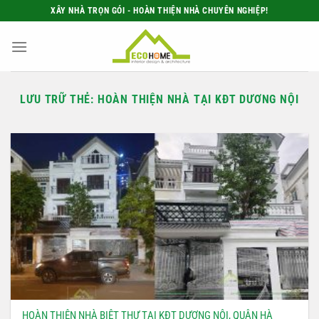
Bỏ
XÂY NHÀ TRỌN GÓI - HOÀN THIỆN NHÀ CHUYÊN NGHIỆP!
qua
nội
dung
LƯU TRỮ THẺ:
HOÀN THIỆN NHÀ TẠI KĐT DƯƠNG NỘI
HOÀN THIỆN NHÀ BIỆT THỰ TẠI KĐT DƯƠNG NỘI, QUẬN HÀ