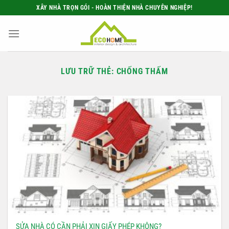
Bỏ
XÂY NHÀ TRỌN GÓI - HOÀN THIỆN NHÀ CHUYÊN NGHIỆP!
qua
nội
dung
LƯU TRỮ THẺ:
CHỐNG THẤM
SỬA NHÀ CÓ CẦN PHẢI XIN GIẤY PHÉP KHÔNG?