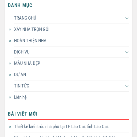
DANH MỤC
TRANG CHỦ
XÂY NHÀ TRỌN GÓI
HOÀN THIỆN NHÀ
DỊCH VỤ
MẪU NHÀ ĐẸP
DỰ ÁN
TIN TỨC
Liên hệ
BÀI VIẾT MỚI
Thiết kế kiến trúc nhà phố tại TP Lào Cai, tỉnh Lào Cai.