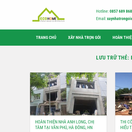
Bỏ
qua
Hotline:
0857 689 868
nội
Email:
xaynhatrongo
dung
TRANG CHỦ
XÂY NHÀ TRỌN GÓI
HOÀN THI
LƯU TRỮ THẺ:
HOÀN THIỆN NHÀ ANH LONG, CHỊ
THI C
TÂM TẠI VĂN PHÚ, HÀ ĐÔNG, HN
HIẾU 