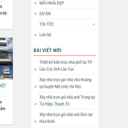
MẪU NHÀ ĐẸP
ÊN
n hệ:
DỰ ÁN
TIN TỨC
Liên hệ
BÀI VIẾT MỚI
Thiết kế kiến trúc nhà phố tại TP
Lào Cai, tỉnh Lào Cai.
Xây nhà trọn gói nhà chú Hoàng
BIỆT
tại huyện Mê Linh, Hà Nội.
Xây nhà trọn gói nhà anh Trung tại
ện
Tứ Hiệp, Thanh Trì.
 đảm
Xây nhà trọn gói nhà anh Đức tại
Hòa Bình