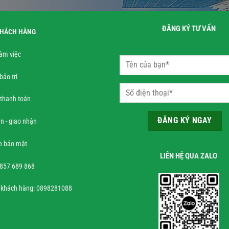
ĐĂNG KÝ TƯ VẤN
KHÁCH HÀNG
làm việc
bảo trì
 thanh toán
n - giao nhận
h bảo mật
LIÊN HỆ QUA ZALO
0857 689 868
 khách hàng: 0898281088