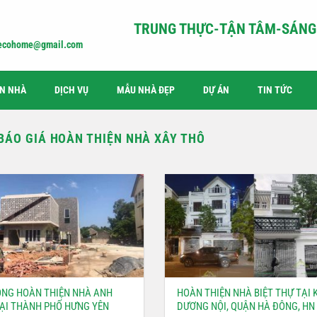
TRUNG THỰC-TẬN TÂM-SÁNG 
iecohome@gmail.com
ỆN NHÀ
DỊCH VỤ
MẪU NHÀ ĐẸP
DỰ ÁN
TIN TỨC
BÁO GIÁ HOÀN THIỆN NHÀ XÂY THÔ
ÔNG HOÀN THIỆN NHÀ ANH
HOÀN THIỆN NHÀ BIỆT THỰ TẠI 
TẠI THÀNH PHỐ HƯNG YÊN
DƯƠNG NỘI, QUẬN HÀ ĐÔNG, HN