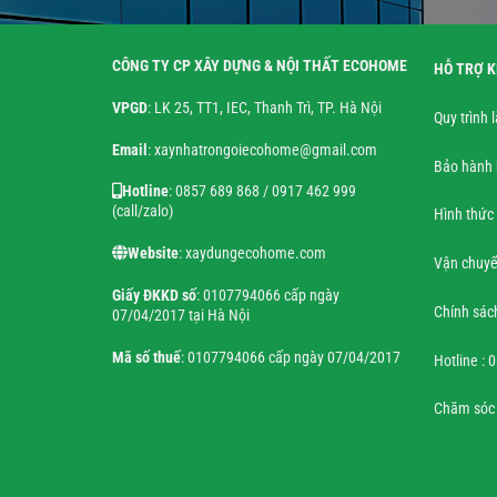
CÔNG TY CP XÂY DỰNG & NỘI THẤT ECOHOME
HỖ TRỢ 
VPGD
: LK 25, TT1, IEC, Thanh Trì, TP. Hà Nội
Quy trình 
Email
: xaynhatrongoiecohome@gmail.com
Bảo hành 
Hotline
: 0857 689 868 / 0917 462 999
(call/zalo)
Hình thức
Website
: xaydungecohome.com
Vận chuyể
Giấy ĐKKD số
: 0107794066 cấp ngày
Chính sác
07/04/2017 tại Hà Nội
Mã số thuế
: 0107794066 cấp ngày 07/04/2017
Hotline : 
Chăm sóc