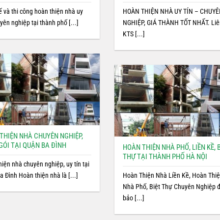
ế và thi công hoàn thiện nhà uy
HOÀN THIỆN NHÀ UY TÍN – CHUY
uyên nghiệp tại thành phố [...]
NGHIỆP, GIÁ THÀNH TỐT NHẤT. Liê
KTS [...]
THIỆN NHÀ CHUYÊN NGHIỆP,
GÓI TẠI QUẬN BA ĐÌNH
HOÀN THIỆN NHÀ PHỐ, LIỀN KỀ, 
THỰ TẠI THÀNH PHỐ HÀ NỘI
iện nhà chuyên nghiệp, uy tín tại
 Đình Hoàn thiện nhà là [...]
Hoàn Thiện Nhà Liền Kề, Hoàn Thi
Nhà Phố, Biệt Thự Chuyên Nghiệp
bảo [...]