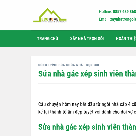
Bỏ
qua
Hotline:
0857 689 868
nội
Email:
xaynhatrongo
dung
TRANG CHỦ
XÂY NHÀ TRỌN GÓI
HOÀN THI
CÔNG TRÌNH SỬA CHỮA NHÀ TRỌN GÓI
Sửa nhà gác xép sinh viên th
Câu chuyện hôm nay bắt đầu từ ngôi nhà cấp 4 cũ 
kế lại thành tổ ấm đẹp tuyệt vời dành cho đôi vợ 
Sửa nhà gác xép sinh viên thà