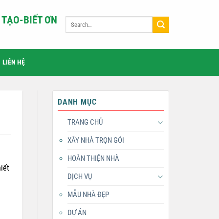
TẠO-BIẾT ƠN
LIÊN HỆ
DANH MỤC
TRANG CHỦ
XÂY NHÀ TRỌN GÓI
HOÀN THIỆN NHÀ
iết
DỊCH VỤ
MẪU NHÀ ĐẸP
DỰ ÁN