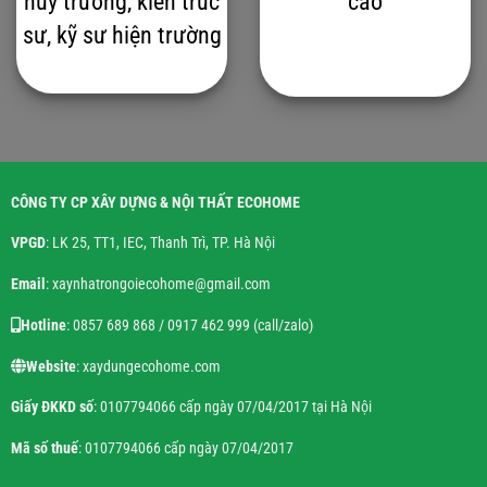
huy trưởng, kiến trúc
cao
sư, kỹ sư hiện trường
CÔNG TY CP XÂY DỰNG & NỘI THẤT ECOHOME
VPGD
: LK 25, TT1, IEC, Thanh Trì, TP. Hà Nội
Email
: xaynhatrongoiecohome@gmail.com
Hotline
: 0857 689 868 / 0917 462 999 (call/zalo)
Website
: xaydungecohome.com
Giấy ĐKKD số
: 0107794066 cấp ngày 07/04/2017 tại Hà Nội
Mã số thuế
: 0107794066 cấp ngày 07/04/2017