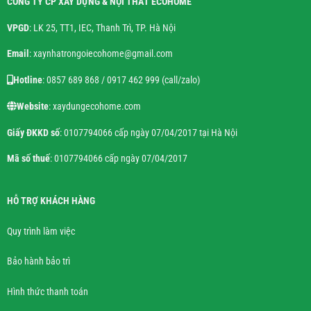
CÔNG TY CP XÂY DỰNG & NỘI THẤT ECOHOME
VPGD
: LK 25, TT1, IEC, Thanh Trì, TP. Hà Nội
Email
: xaynhatrongoiecohome@gmail.com
Hotline
: 0857 689 868 / 0917 462 999 (call/zalo)
Website
: xaydungecohome.com
Giấy ĐKKD số
: 0107794066 cấp ngày 07/04/2017 tại Hà Nội
Mã số thuế
: 0107794066 cấp ngày 07/04/2017
HỖ TRỢ KHÁCH HÀNG
Quy trình làm việc
Bảo hành bảo trì
Hình thức thanh toán