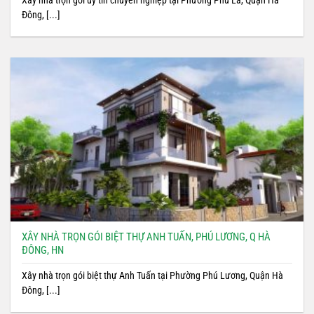
Đông, [...]
XÂY NHÀ TRỌN GÓI BIỆT THỰ ANH TUẤN, PHÚ LƯƠNG, Q HÀ
ĐÔNG, HN
Xây nhà trọn gói biệt thự Anh Tuấn tại Phường Phú Lương, Quận Hà
Đông, [...]