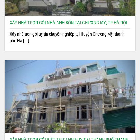
XÂY NHÀ TRỌN GÓI NHÀ ANH BỐN TẠI CHƯƠNG MỸ, TP HÀ NỘI
Xây nhà trọn gói uy tín chuyên nghiệp tại Huyện Chương Mỹ, thành
phố Hà [...]
XÂY NHÀ TRỌN GÓI BIỆT THỰ ANH HUY TẠI THÀNH PHỐ THANH