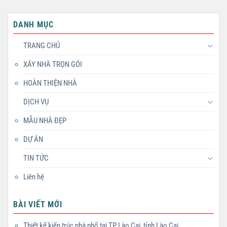
DANH MỤC
TRANG CHỦ
XÂY NHÀ TRỌN GÓI
HOÀN THIỆN NHÀ
DỊCH VỤ
MẪU NHÀ ĐẸP
DỰ ÁN
TIN TỨC
Liên hệ
BÀI VIẾT MỚI
Thiết kế kiến trúc nhà phố tại TP Lào Cai, tỉnh Lào Cai.