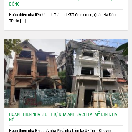
ĐÔNG
Hoàn thiện nhà liền kề anh Tuấn tại KĐT Geleximco, Quận Hà Đông,
TP Hà [...]
HOÀN THIỆN NHÀ BIỆT THỰ NHÀ ANH BÁCH TẠI MỸ ĐÌNH, HÀ
NỘI
Hoàn thiện nhà Biệt thự, nhà Phố, nhà Liền kề Uy Tín – Chuyên