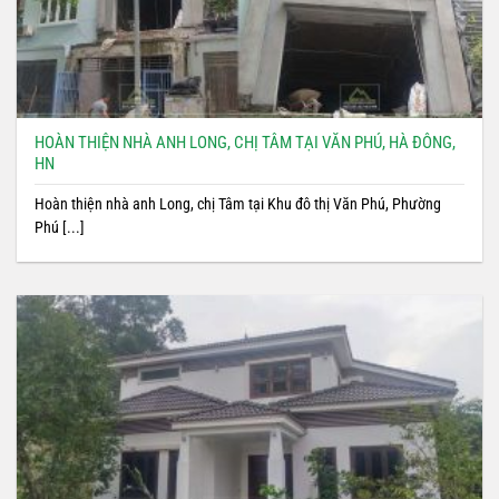
HOÀN THIỆN NHÀ ANH LONG, CHỊ TÂM TẠI VĂN PHÚ, HÀ ĐÔNG,
HN
Hoàn thiện nhà anh Long, chị Tâm tại Khu đô thị Văn Phú, Phường
Phú [...]