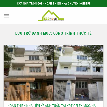
Bỏ
XÂY NHÀ TRỌN GÓI - HOÀN THIỆN NHÀ CHUYÊN NGHIỆP!
qua
nội
dung
LƯU TRỮ DANH MỤC:
CÔNG TRÌNH THỰC TẾ
HOÀN THIỆN NHÀ LIỀN KỀ ANH TUẤN TẠI KĐT GELEXIMCO, HÀ