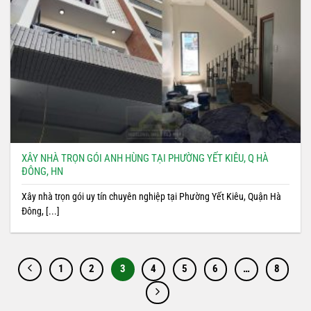
XÂY NHÀ TRỌN GÓI ANH HÙNG TẠI PHƯỜNG YẾT KIÊU, Q HÀ
ĐÔNG, HN
Xây nhà trọn gói uy tín chuyên nghiệp tại Phường Yết Kiêu, Quận Hà
Đông, [...]
1
2
3
4
5
6
…
8