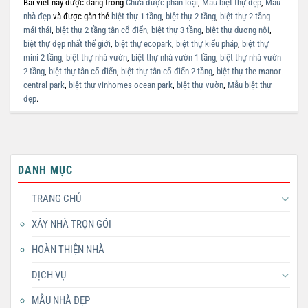
Bài viết này được đăng trong
Chưa được phân loại
,
Mẫu biệt thự đẹp
,
Mẫu
nhà đẹp
và được gắn thẻ
biệt thự 1 tầng
,
biệt thự 2 tầng
,
biệt thự 2 tầng
mái thái
,
biệt thự 2 tầng tân cổ điển
,
biệt thự 3 tầng
,
biệt thự dương nội
,
biệt thự đẹp nhất thế giới
,
biệt thự ecopark
,
biệt thự kiểu pháp
,
biệt thự
mini 2 tầng
,
biệt thự nhà vườn
,
biệt thự nhà vườn 1 tầng
,
biệt thự nhà vườn
2 tầng
,
biệt thự tân cổ điển
,
biệt thự tân cổ điển 2 tầng
,
biệt thự the manor
central park
,
biệt thự vinhomes ocean park
,
biệt thự vườn
,
Mẫu biệt thự
đẹp
.
DANH MỤC
TRANG CHỦ
XÂY NHÀ TRỌN GÓI
HOÀN THIỆN NHÀ
DỊCH VỤ
MẪU NHÀ ĐẸP