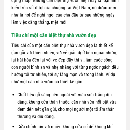
dựng thấp. Những căn biệt thự vườn hiện nay là loại hình
kiến trúc rất được ưa chuộng tại Việt Nam, nó được xem
như là nơi để nghỉ ngơi của chủ đầu tư sau những ngày
làm việc căng thẳng, mệt mỏi.
Tiêu chí một căn biệt thự nhà vườn đẹp
Tiêu chí của một căn biệt thự nhà vườn đẹp là thiết kế
gần gũi với thiên nhiên, với vẻ giản dị ở bên ngoài nhưng
lại hài hòa đến lại với vẻ đẹp đầy thi vị, làm cuộc sống
con người bình an và nhẹ nhàng với từng ngóc ngách đều
hướng tới tự nhiên, tới sự lãng mạn và trong lành. Ví dụ
như một căn nhà vườn có thiết kế gồm:
Chất liệu gỗ sáng bên ngoài với màu sơn trắng dịu
dàng, khung cửa thân thuộc, căn nhà vừa nổi bật vừa
đem đến nét gần gũi, cho mọi người một tổ ấm thân
thương và diu dàng,
Cửa chính lớn với nhiều khung cửa sổ để không khí