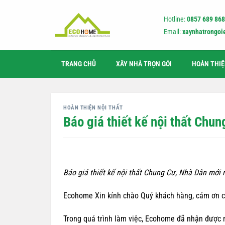
Bỏ
qua
Hotline:
0857 689 868
nội
Email:
xaynhatrongo
dung
TRANG CHỦ
XÂY NHÀ TRỌN GÓI
HOÀN THI
HOÀN THIỆN NỘI THẤT
Báo giá thiết kế nội thất Chu
Báo giá thiết kế nội thất Chung Cư, Nhà Dân mới 
Ecohome Xin kính chào Quý khách hàng, cám ơn c
Trong quá trình làm việc, Ecohome đã nhận được 