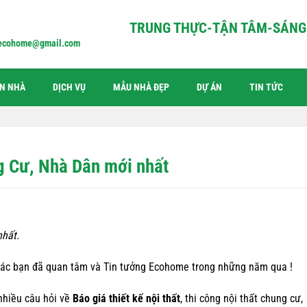
TRUNG THỰC-TẬN TÂM-SÁNG 
iecohome@gmail.com
ỆN NHÀ
DỊCH VỤ
MẪU NHÀ ĐẸP
DỰ ÁN
TIN TỨC
ng Cư, Nhà Dân mới nhất
nhất.
ác bạn đã quan tâm và Tin tưởng Ecohome trong những năm qua !
nhiều câu hỏi về
Báo giá thiết kế nội thất
, thi công nội thất chung cư,