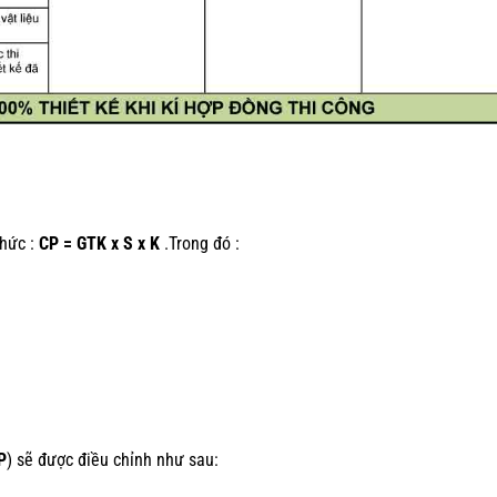
thức :
CP = GTK x S x K
.Trong đó :
P
) sẽ được điều chỉnh như sau: