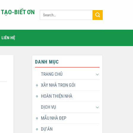
TẠO-BIẾT ƠN
LIÊN HỆ
DANH MỤC
TRANG CHỦ
XÂY NHÀ TRỌN GÓI
HOÀN THIỆN NHÀ
DỊCH VỤ
MẪU NHÀ ĐẸP
DỰ ÁN