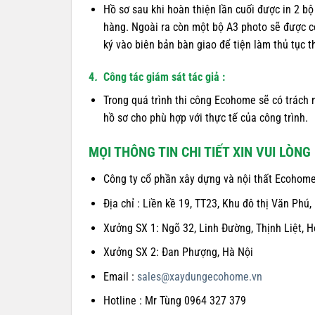
Hồ sơ sau khi hoàn thiện lần cuối được in 2 b
hàng. Ngoài ra còn một bộ A3 photo sẽ được cô
ký vào biên bản bàn giao để tiện làm thủ tục th
4
.
Công tác giám sát tác giả
:
Trong quá trình thi công Ecohome sẽ có trách 
hồ sơ cho phù hợp với thực tế của công trình.
MỌI THÔNG TIN CHI TIẾT XIN VUI LÒNG 
Công ty cổ phần xây dựng và nội thất Ecohom
Địa chỉ : Liền kề 19, TT23, Khu đô thị Văn P
Xưởng SX 1: Ngõ 32, Linh Đường, Thịnh Liệt, 
Xưởng SX 2: Đan Phượng, Hà Nội
Email :
sales@xaydungecohome.vn
Hotline : Mr Tùng 0964 327 379