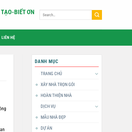
TẠO-BIẾT ƠN
LIÊN HỆ
DANH MỤC
TRANG CHỦ
XÂY NHÀ TRỌN GÓI
HOÀN THIỆN NHÀ
DỊCH VỤ
hông
MẪU NHÀ ĐẸP
DỰ ÁN
uan