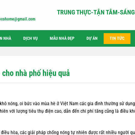
TRUNG THỰC-TẬN TÂM-SÁNG 
iecohome@gmail.com
ỆN NHÀ
DỊCH VỤ
MẪU NHÀ ĐẸP
DỰ ÁN
TIN TỨC
 cho nhà phố hiệu quả
 khô nóng, oi bức vào mùa hè ở Việt Nam các gia đình thường sử dụng
hiên với lượng tiêu thụ điện cao, dẫn đến chi phí tăng cũng là điều k
ị điều hòa, các giải pháp chống nóng tự nhiên được rất nhiều người q