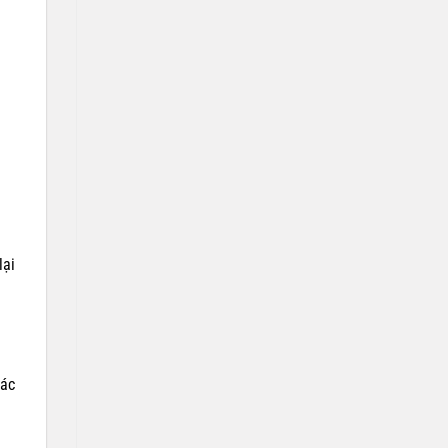
lại
iác