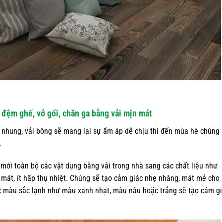
 đệm ghế, vở gối, chăn ga bằng vải mịn mát
 nhung, vải bông sẽ mang lại sự ấm áp dễ chịu thì đến mùa hè chúng 
.
mới toàn bộ các vật dụng bằng vải trong nhà sang các chất liệu như
, mát, ít hấp thụ nhiệt. Chúng sẽ tạo cảm giác nhẹ nhàng, mát mẻ cho
ác màu sắc lạnh như màu xanh nhạt, màu nâu hoặc trắng sẽ tạo cảm g