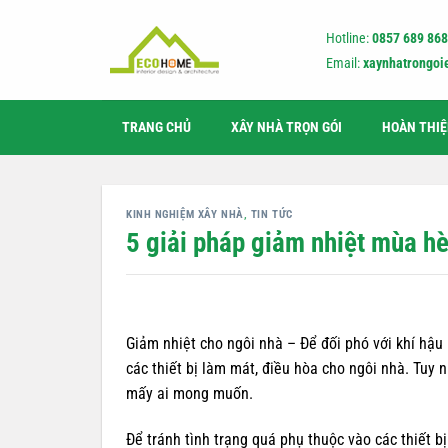
Bỏ
qua
Hotline:
0857 689 868
nội
Email:
xaynhatrongo
dung
TRANG CHỦ
XÂY NHÀ TRỌN GÓI
HOÀN THI
KINH NGHIỆM XÂY NHÀ
,
TIN TỨC
5 giải pháp giảm nhiệt mùa hè
Giảm nhiệt cho ngôi nhà – Để đối phó với khí hậu
các thiết bị làm mát, điều hòa cho ngôi nhà. Tuy n
mấy ai mong muốn.
Để tránh tình trạng quá phụ thuộc vào các thiết b